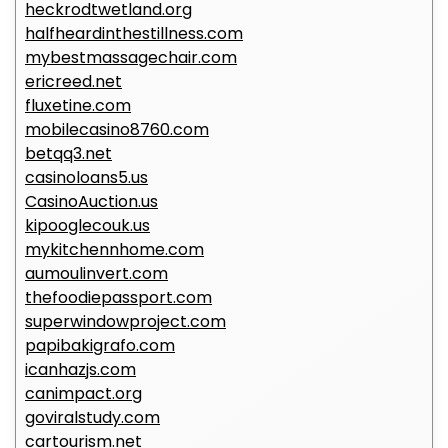
heckrodtwetland.org
halfheardinthestillness.com
mybestmassagechair.com
ericreed.net
fluxetine.com
mobilecasino8760.com
betqq3.net
casinoloans5.us
CasinoAuction.us
kipooglecouk.us
mykitchennhome.com
aumoulinvert.com
thefoodiepassport.com
superwindowproject.com
papibakigrafo.com
icanhazjs.com
canimpact.org
goviralstudy.com
cartourism.net