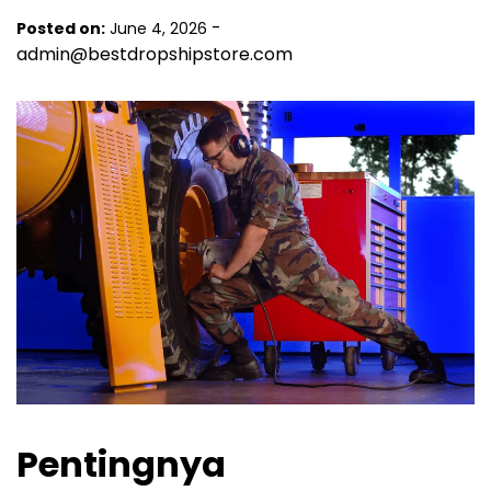
-
Posted on:
June 4, 2026
admin@bestdropshipstore.com
Pentingnya