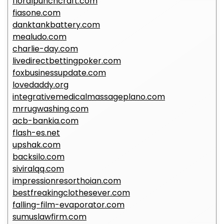
floralpunchcraft.com
fiasone.com
danktankbattery.com
mealudo.com
charlie-day.com
livedirectbettingpoker.com
foxbusinessupdate.com
lovedaddy.org
integrativemedicalmassageplano.com
mrrugwashing.com
acb-bankia.com
flash-es.net
upshak.com
backsilo.com
siviralqq.com
impressionresorthoian.com
bestfreakingclothesever.com
falling-film-evaporator.com
sumuslawfirm.com