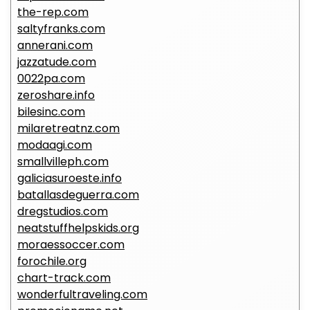
the-rep.com
saltyfranks.com
annerani.com
jazzatude.com
0022pa.com
zeroshare.info
bilesinc.com
milaretreatnz.com
modaagi.com
smallvilleph.com
galiciasuroeste.info
batallasdeguerra.com
dregstudios.com
neatstuffhelpskids.org
moraessoccer.com
forochile.org
chart-track.com
wonderfultraveling.com