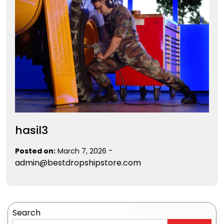
hasil3
-
Posted on:
March 7, 2026
admin@bestdropshipstore.com
Search