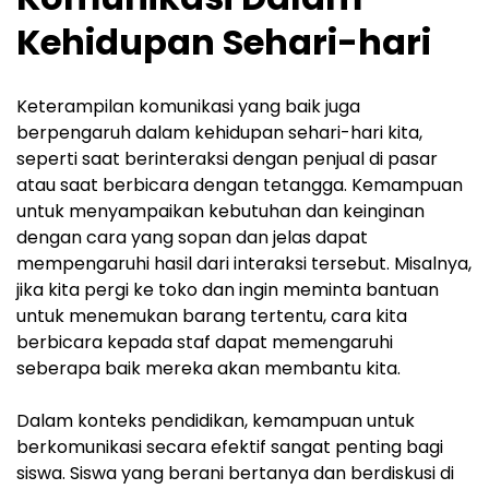
Kehidupan Sehari-hari
Keterampilan komunikasi yang baik juga
berpengaruh dalam kehidupan sehari-hari kita,
seperti saat berinteraksi dengan penjual di pasar
atau saat berbicara dengan tetangga. Kemampuan
untuk menyampaikan kebutuhan dan keinginan
dengan cara yang sopan dan jelas dapat
mempengaruhi hasil dari interaksi tersebut. Misalnya,
jika kita pergi ke toko dan ingin meminta bantuan
untuk menemukan barang tertentu, cara kita
berbicara kepada staf dapat memengaruhi
seberapa baik mereka akan membantu kita.
Dalam konteks pendidikan, kemampuan untuk
berkomunikasi secara efektif sangat penting bagi
siswa. Siswa yang berani bertanya dan berdiskusi di