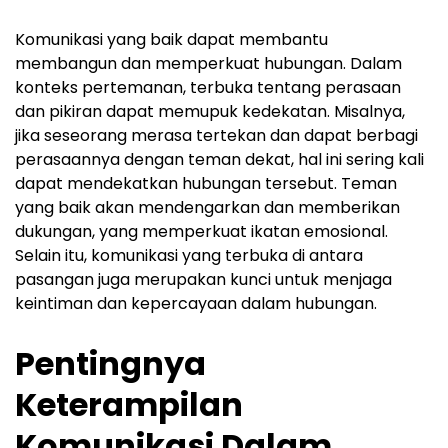
Komunikasi yang baik dapat membantu
membangun dan memperkuat hubungan. Dalam
konteks pertemanan, terbuka tentang perasaan
dan pikiran dapat memupuk kedekatan. Misalnya,
jika seseorang merasa tertekan dan dapat berbagi
perasaannya dengan teman dekat, hal ini sering kali
dapat mendekatkan hubungan tersebut. Teman
yang baik akan mendengarkan dan memberikan
dukungan, yang memperkuat ikatan emosional.
Selain itu, komunikasi yang terbuka di antara
pasangan juga merupakan kunci untuk menjaga
keintiman dan kepercayaan dalam hubungan.
Pentingnya
Keterampilan
Komunikasi Dalam