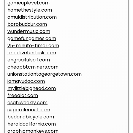
gameuplevel.com
homethestyle.com
amuldistribution.com
borobuddur.com
wundermusic.com
gamefungames.com
25-minute-timer.com
creativefuntask.com
engrsaifulsaif.com
cheapbtcminers.com
unionstationtogeorgetown.com
iamayudoc.com
mylittlebighead.com
freealot.com
asahiweekly.com
supercleanut.com
bedandbicycle.com
heraldcalifornia.com
graphicmonkeys.com