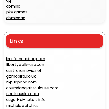
qq
domino
pkv games
dominoqq
Links
jimsfamousbbq.com
libertywalk-usa.com
australiamovie.net
gizmobird.co.uk
mp3djsong.com
coursdanglaistoulouse.com
neptunuslex.com
auguri-di-natale.info
michelewatch.us