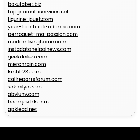
boxufabet.biz
topgearautoservices.net
figurine-jouet.com
your-facebook-address.com
perroquet-ma-passion.com
modrenlivinghome.com
instadatahelpainews.com
geekdailies.com
merchrain.com
kmbb28.com
callreportsforum.com
sokmilya.com
abyluny.com
boomjavtrk.com
apklead.net