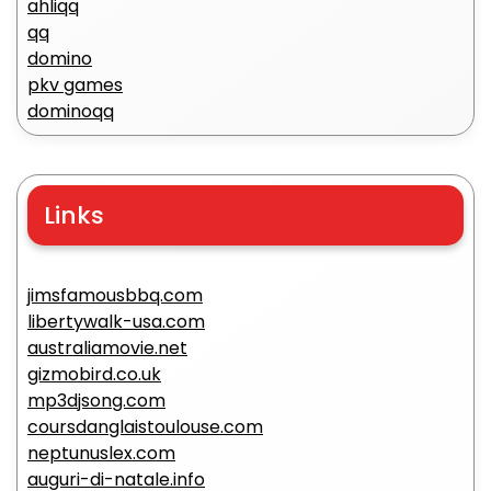
ahliqq
qq
domino
pkv games
dominoqq
Links
jimsfamousbbq.com
libertywalk-usa.com
australiamovie.net
gizmobird.co.uk
mp3djsong.com
coursdanglaistoulouse.com
neptunuslex.com
auguri-di-natale.info