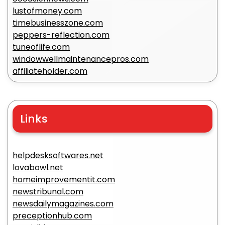
lustofmoney.com
timebusinesszone.com
peppers-reflection.com
tuneoflife.com
windowwellmaintenancepros.com
affiliateholder.com
Links
helpdesksoftwares.net
lovabowl.net
homeimprovementit.com
newstribunal.com
newsdailymagazines.com
preceptionhub.com