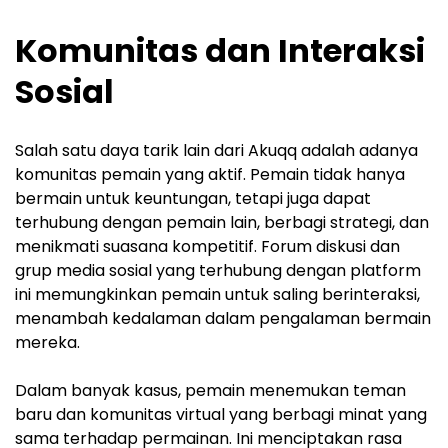
Komunitas dan Interaksi
Sosial
Salah satu daya tarik lain dari Akuqq adalah adanya
komunitas pemain yang aktif. Pemain tidak hanya
bermain untuk keuntungan, tetapi juga dapat
terhubung dengan pemain lain, berbagi strategi, dan
menikmati suasana kompetitif. Forum diskusi dan
grup media sosial yang terhubung dengan platform
ini memungkinkan pemain untuk saling berinteraksi,
menambah kedalaman dalam pengalaman bermain
mereka.
Dalam banyak kasus, pemain menemukan teman
baru dan komunitas virtual yang berbagi minat yang
sama terhadap permainan. Ini menciptakan rasa