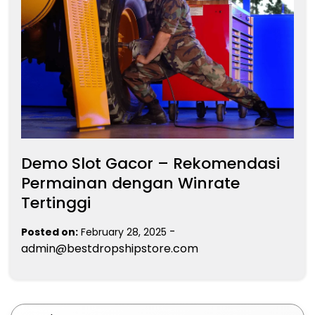
Demo Slot Gacor – Rekomendasi
Permainan dengan Winrate
Tertinggi
-
Posted on:
February 28, 2025
admin@bestdropshipstore.com