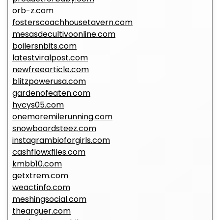
orb-z.com
fosterscoachhousetavern.com
mesasdecultivoonline.com
boilersnbits.com
latestviralpost.com
newfreearticle.com
blitzpowerusa.com
gardenofeaten.com
hycys05.com
onemoremilerunning.com
snowboardsteez.com
instagrambioforgirls.com
cashflowxfiles.com
kmbb10.com
getxtrem.com
weactinfo.com
meshingsocial.com
thearguer.com