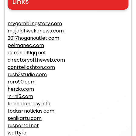
Links
mygamblingstory.com
majalahwekonews.com
2017hoganoutlet.com
pelmanec.com
domino99qq.net
directoryoftheweb.com
donttellashton.com
rush3studio.com
roro90.com
herzio.com
in-hi5.com
krainafantasy.info
todas-noticias.com
senikartu.com
rusportal.net
watty.io