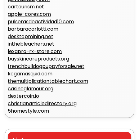
cartourism.net
apple-cores.com
pulserasdeactividad10.com
barbaracarlotti.com
desktopmining.net
inthebleachers.net
lexapro-rx-store.com
buyskincareproducts.org
frenchbulldogpuppyforsale.net
kogamasquid.com
themultiplicationtablechart.com
casinoglamour.org
dextercoin.io
christianarticledirectory.org
5homestyle.com