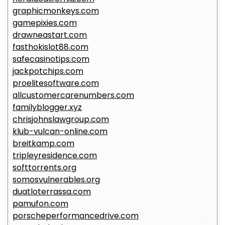
graphicmonkeys.com
gamepixies.com
drawneastart.com
fasthokislot88.com
safecasinotips.com
jackpotchips.com
proelitesoftware.com
allcustomercarenumbers.com
familyblogger.xyz
chrisjohnslawgroup.com
klub-vulcan-online.com
breitkamp.com
tripleyresidence.com
softtorrents.org
somosvulnerables.org
duatloterrassa.com
pamufon.com
porscheperformancedrive.com