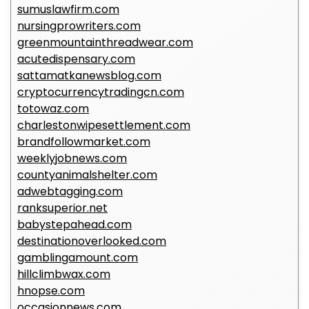
sumuslawfirm.com
nursingprowriters.com
greenmountainthreadwear.com
acutedispensary.com
sattamatkanewsblog.com
cryptocurrencytradingcn.com
totowaz.com
charlestonwipesettlement.com
brandfollowmarket.com
weeklyjobnews.com
countyanimalshelter.com
adwebtagging.com
ranksuperior.net
babystepahead.com
destinationoverlooked.com
gamblingamount.com
hillclimbwax.com
hnopse.com
occasionnews.com