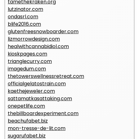
tamethekraken.org
lutzinator.com
ondasrl.com
blife2016.com
glutenfreesnowboarder.com
lizmorrowdesign.com
healwithcannabidiol.com
kioskpages.com
trianglecurry.com
imagedum.com
thetowerswellnessretreat.com
officialgelatostrain.com
kaethejeweler.com
sattamatkasattaking.com
onepetlife.com
thebillboardexperiment.com
beachufabet.biz
mon-tresse-de-lit.com
sugarufabet.biz