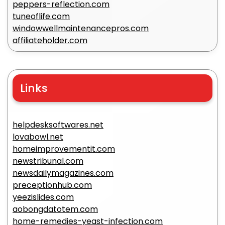
peppers-reflection.com
tuneoflife.com
windowwellmaintenancepros.com
affiliateholder.com
Links
helpdesksoftwares.net
lovabowl.net
homeimprovementit.com
newstribunal.com
newsdailymagazines.com
preceptionhub.com
yeezislides.com
aobongdatotem.com
home-remedies-yeast-infection.com