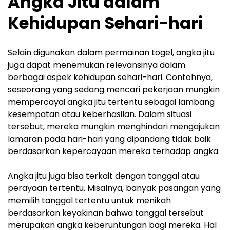
Angka Jitu dalam
Kehidupan Sehari-hari
Selain digunakan dalam permainan togel, angka jitu
juga dapat menemukan relevansinya dalam
berbagai aspek kehidupan sehari-hari. Contohnya,
seseorang yang sedang mencari pekerjaan mungkin
mempercayai angka jitu tertentu sebagai lambang
kesempatan atau keberhasilan. Dalam situasi
tersebut, mereka mungkin menghindari mengajukan
lamaran pada hari-hari yang dipandang tidak baik
berdasarkan kepercayaan mereka terhadap angka.
Angka jitu juga bisa terkait dengan tanggal atau
perayaan tertentu. Misalnya, banyak pasangan yang
memilih tanggal tertentu untuk menikah
berdasarkan keyakinan bahwa tanggal tersebut
merupakan angka keberuntungan bagi mereka. Hal