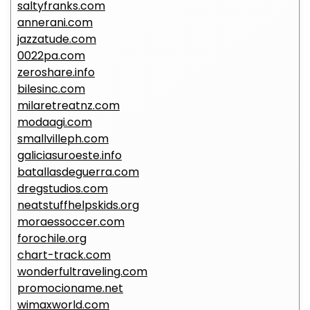
saltyfranks.com
annerani.com
jazzatude.com
0022pa.com
zeroshare.info
bilesinc.com
milaretreatnz.com
modaagi.com
smallvilleph.com
galiciasuroeste.info
batallasdeguerra.com
dregstudios.com
neatstuffhelpskids.org
moraessoccer.com
forochile.org
chart-track.com
wonderfultraveling.com
promocioname.net
wimaxworld.com