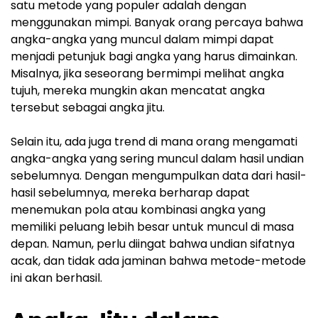
satu metode yang populer adalah dengan
menggunakan mimpi. Banyak orang percaya bahwa
angka-angka yang muncul dalam mimpi dapat
menjadi petunjuk bagi angka yang harus dimainkan.
Misalnya, jika seseorang bermimpi melihat angka
tujuh, mereka mungkin akan mencatat angka
tersebut sebagai angka jitu.
Selain itu, ada juga trend di mana orang mengamati
angka-angka yang sering muncul dalam hasil undian
sebelumnya. Dengan mengumpulkan data dari hasil-
hasil sebelumnya, mereka berharap dapat
menemukan pola atau kombinasi angka yang
memiliki peluang lebih besar untuk muncul di masa
depan. Namun, perlu diingat bahwa undian sifatnya
acak, dan tidak ada jaminan bahwa metode-metode
ini akan berhasil.