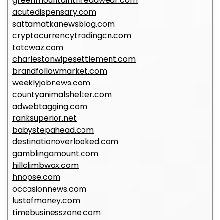
greenmountainthreadwear.com
acutedispensary.com
sattamatkanewsblog.com
cryptocurrencytradingcn.com
totowaz.com
charlestonwipesettlement.com
brandfollowmarket.com
weeklyjobnews.com
countyanimalshelter.com
adwebtagging.com
ranksuperior.net
babystepahead.com
destinationoverlooked.com
gamblingamount.com
hillclimbwax.com
hnopse.com
occasionnews.com
lustofmoney.com
timebusinesszone.com