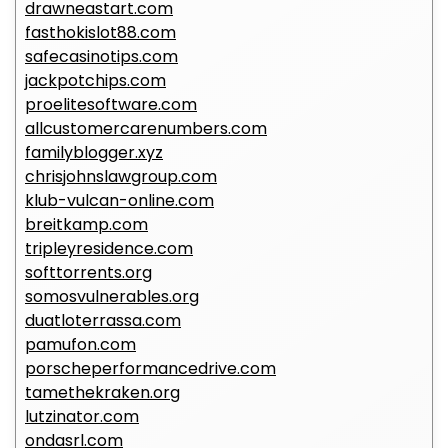
drawneastart.com
fasthokislot88.com
safecasinotips.com
jackpotchips.com
proelitesoftware.com
allcustomercarenumbers.com
familyblogger.xyz
chrisjohnslawgroup.com
klub-vulcan-online.com
breitkamp.com
tripleyresidence.com
softtorrents.org
somosvulnerables.org
duatloterrassa.com
pamufon.com
porscheperformancedrive.com
tamethekraken.org
lutzinator.com
ondasrl.com