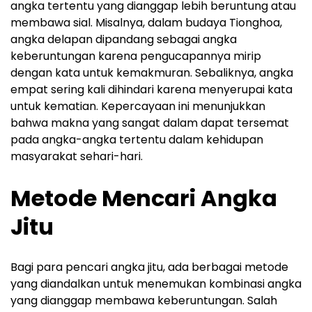
angka tertentu yang dianggap lebih beruntung atau
membawa sial. Misalnya, dalam budaya Tionghoa,
angka delapan dipandang sebagai angka
keberuntungan karena pengucapannya mirip
dengan kata untuk kemakmuran. Sebaliknya, angka
empat sering kali dihindari karena menyerupai kata
untuk kematian. Kepercayaan ini menunjukkan
bahwa makna yang sangat dalam dapat tersemat
pada angka-angka tertentu dalam kehidupan
masyarakat sehari-hari.
Metode Mencari Angka
Jitu
Bagi para pencari angka jitu, ada berbagai metode
yang diandalkan untuk menemukan kombinasi angka
yang dianggap membawa keberuntungan. Salah