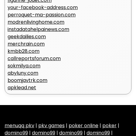
figurine-jouet.com
your-facebook-address.com
perroquet-ma-passion.com
modrenlivinghome.com
instadatahelpainews.com
geekdailies.com
merchrain.com
kmbb28.com
callreportsforum.com
sokmilya.com
abyluny.com
boomjavtrk.com
apklead.net
menuqq pkv
|
pkv games
|
poker online
|
poker
|
domino99
|
domino99
|
domino99
|
domino99
|