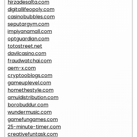
hirzadesalta.com
digitallifeopoly.com
casinobubbles.com
seputargym.com
impiyanamall.com
optguardian.com
totostreet.net
davilcasino.com
fraudwatchai.com
aem-x.com
cryptooblogs.com
gameuplevel.com
homethestyle.com
amuldistribution.com
borobuddur.com
wundermusic.com
gamefungames.com
25-minute-timer.com
creativefuntask.com