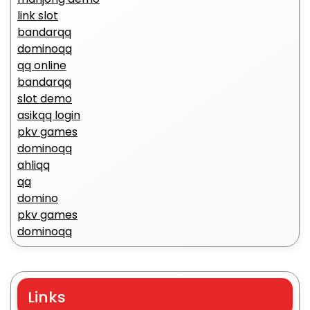
link slot
bandarqq
dominoqq
qq online
bandarqq
slot demo
asikqq login
pkv games
dominoqq
ahliqq
qq
domino
pkv games
dominoqq
Links