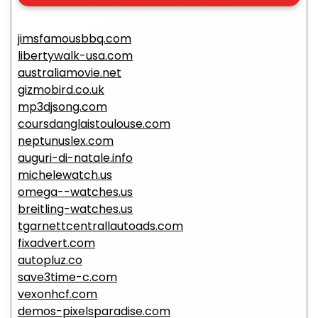
jimsfamousbbq.com
libertywalk-usa.com
australiamovie.net
gizmobird.co.uk
mp3djsong.com
coursdanglaistoulouse.com
neptunuslex.com
auguri-di-natale.info
michelewatch.us
omega--watches.us
breitling-watches.us
tgarnettcentrallautoads.com
fixadvert.com
autopluz.co
save3time-c.com
vexonhcf.com
demos-pixelsparadise.com