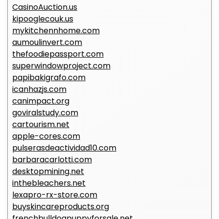
CasinoAuction.us
kipooglecouk.us
mykitchennhome.com
aumoulinvert.com
thefoodiepassport.com
superwindowproject.com
papibakigrafo.com
icanhazjs.com
canimpact.org
goviralstudy.com
cartourism.net
apple-cores.com
pulserasdeactividad10.com
barbaracarlotti.com
desktopmining.net
inthebleachers.net
lexapro-rx-store.com
buyskincareproducts.org
frenchbulldogpuppyforsale.net