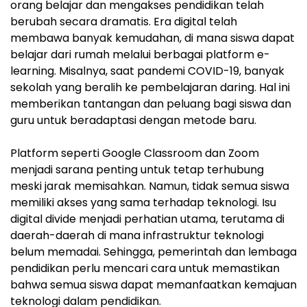
orang belajar dan mengakses pendidikan telah
berubah secara dramatis. Era digital telah
membawa banyak kemudahan, di mana siswa dapat
belajar dari rumah melalui berbagai platform e-
learning. Misalnya, saat pandemi COVID-19, banyak
sekolah yang beralih ke pembelajaran daring. Hal ini
memberikan tantangan dan peluang bagi siswa dan
guru untuk beradaptasi dengan metode baru.
Platform seperti Google Classroom dan Zoom
menjadi sarana penting untuk tetap terhubung
meski jarak memisahkan. Namun, tidak semua siswa
memiliki akses yang sama terhadap teknologi. Isu
digital divide menjadi perhatian utama, terutama di
daerah-daerah di mana infrastruktur teknologi
belum memadai. Sehingga, pemerintah dan lembaga
pendidikan perlu mencari cara untuk memastikan
bahwa semua siswa dapat memanfaatkan kemajuan
teknologi dalam pendidikan.