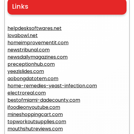
Links
helpdesksoftwares.net
lovabowl.net
homeimprovementit.com
newstribunal.com
newsdailymagazines.com
preceptionhub.com
yeezislides.com
aobongdatotem.com
home-remedies-yeast-infection.com
electroreal.com
bestofmiami-dadecounty.com
ifoodieonyoutube.com
mineshoppingcart.com
topworkoutsupplies.com
mouthshutreviews.com