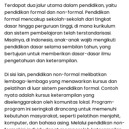
Terdapat dua jalur utama dalam pendidikan, yaitu
pendidikan formal dan non-formal. Pendidikan
formal mencakup sekolah-sekolah dari tingkat
dasar hingga perguruan tinggi, di mana kurikulum
dan sistem pembelajaran telah terstandarisasi.
Misalnya, di Indonesia, anak-anak wajib mengikuti
pendidikan dasar selama sembilan tahun, yang
bertujuan untuk memberikan dasar-dasar ilmu
pengetahuan dan keterampilan.
Di sisi lain, pendidikan non-formal melibatkan
lembaga-lembaga yang menawarkan kursus dan
pelatihan di luar sistem pendidikan formal. Contoh
nyata adalah kursus keterampilan yang
diselenggarakan oleh komunitas lokal. Program-
program ini seringkali dirancang untuk memenuhi
kebutuhan masyarakat, seperti pelatihan menjahit,
komputer, dan bahasa asing. Melalui pendidikan non-