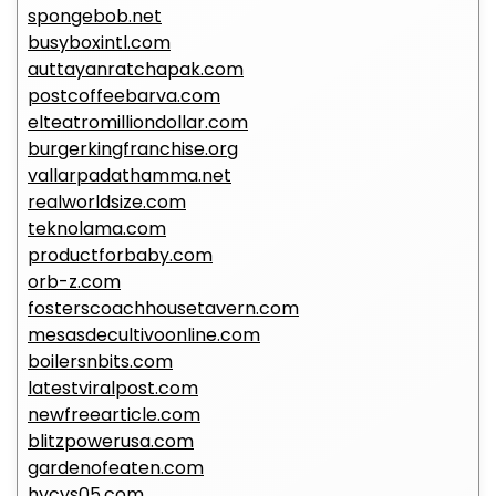
spongebob.net
busyboxintl.com
auttayanratchapak.com
postcoffeebarva.com
elteatromilliondollar.com
burgerkingfranchise.org
vallarpadathamma.net
realworldsize.com
teknolama.com
productforbaby.com
orb-z.com
fosterscoachhousetavern.com
mesasdecultivoonline.com
boilersnbits.com
latestviralpost.com
newfreearticle.com
blitzpowerusa.com
gardenofeaten.com
hycys05.com