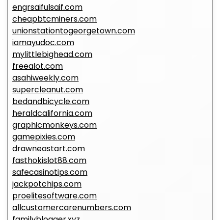
engrsaifulsaif.com
cheapbtcminers.com
unionstationtogeorgetown.com
iamayudoc.com
mylittlebighead.com
freealot.com
asahiweekly.com
supercleanut.com
bedandbicycle.com
heraldcalifornia.com
graphicmonkeys.com
gamepixies.com
drawneastart.com
fasthokislot88.com
safecasinotips.com
jackpotchips.com
proelitesoftware.com
allcustomercarenumbers.com
familyblogger.xyz