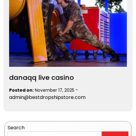
danaqq live casino
-
Posted on:
November 17, 2025
admin@bestdropshipstore.com
Search