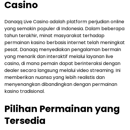
Casino
Danaqq Live Casino adalah platform perjudian online
yang semakin populer di Indonesia. Dalam beberapa
tahun terakhir, minat masyarakat terhadap
permainan kasino berbasis internet telah meningkat
pesat. Danaqq menyediakan pengalaman bermain
yang menarik dan interaktif melalui layanan live
casino, di mana pemain dapat berinteraksi dengan
dealer secara langsung melalui video streaming. Ini
memberikan nuansa yang lebih realistis dan
menyenangkan dibandingkan dengan permainan
kasino tradisional.
Pilihan Permainan yang
Tersedia