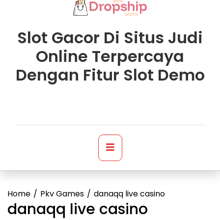
to
content
Slot Gacor Di Situs Judi
Online Terpercaya
Dengan Fitur Slot Demo
Primary
Menu
Home
Pkv Games
danaqq live casino
danaqq live casino