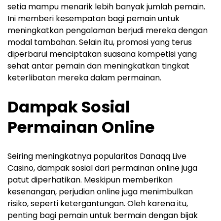
setia mampu menarik lebih banyak jumlah pemain.
Ini memberi kesempatan bagi pemain untuk
meningkatkan pengalaman berjudi mereka dengan
modal tambahan. Selain itu, promosi yang terus
diperbarui menciptakan suasana kompetisi yang
sehat antar pemain dan meningkatkan tingkat
keterlibatan mereka dalam permainan.
Dampak Sosial
Permainan Online
Seiring meningkatnya popularitas Danaqq Live
Casino, dampak sosial dari permainan online juga
patut diperhatikan. Meskipun memberikan
kesenangan, perjudian online juga menimbulkan
risiko, seperti ketergantungan. Oleh karena itu,
penting bagi pemain untuk bermain dengan bijak