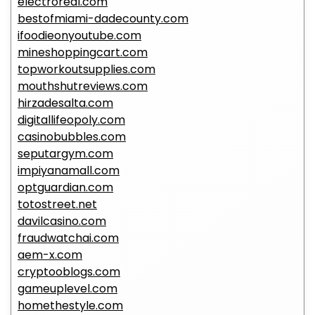
electroreal.com
bestofmiami-dadecounty.com
ifoodieonyoutube.com
mineshoppingcart.com
topworkoutsupplies.com
mouthshutreviews.com
hirzadesalta.com
digitallifeopoly.com
casinobubbles.com
seputargym.com
impiyanamall.com
optguardian.com
totostreet.net
davilcasino.com
fraudwatchai.com
aem-x.com
cryptooblogs.com
gameuplevel.com
homethestyle.com