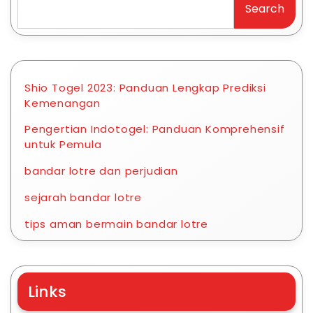
Search
Shio Togel 2023: Panduan Lengkap Prediksi
Kemenangan
Pengertian Indotogel: Panduan Komprehensif
untuk Pemula
bandar lotre dan perjudian
sejarah bandar lotre
tips aman bermain bandar lotre
Links