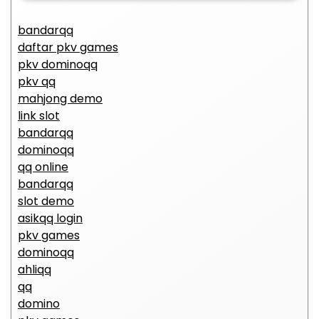
bandarqq
daftar pkv games
pkv dominoqq
pkv qq
mahjong demo
link slot
bandarqq
dominoqq
qq online
bandarqq
slot demo
asikqq login
pkv games
dominoqq
ahliqq
qq
domino