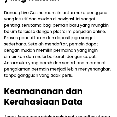
Danaqq Live Casino memiliki antarmuka pengguna
yang intuitif dan mudah di navigasi. Ini sangat
penting, terutama bagi pemain baru yang mungkin
belum terbiasa dengan platform perjudian online.
Proses pendaftaran dan deposit juga sangat
sederhana. Setelah mendaftar, pemain dapat
dengan mudah memilih permainan yang ingin
dimainkan dan mulai bertaruh dengan cepat.
Antarmuka yang bersih dan sederhana membuat
pengalaman bermain menjadi lebih menyenangkan,
tanpa gangguan yang tidak perlu.
Keamananan dan
Kerahasiaan Data
Aspek keamanan adalah salah satu prioritas utama