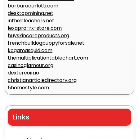
barbaracarlotti.com
desktopmining.net
inthebleachers.net
lexapro-rx-store.com
buyskincareproducts.org
frenchbulldogpuppyforsale.net
kogamasquid.com
themultiplicationtablechart.com
casinoglamour.org
dextercoin.io
christianarticledirectory.org
5homestyle.com
Links