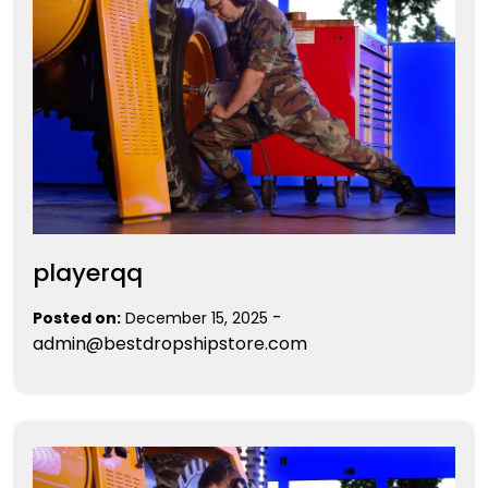
playerqq
-
Posted on:
December 15, 2025
admin@bestdropshipstore.com