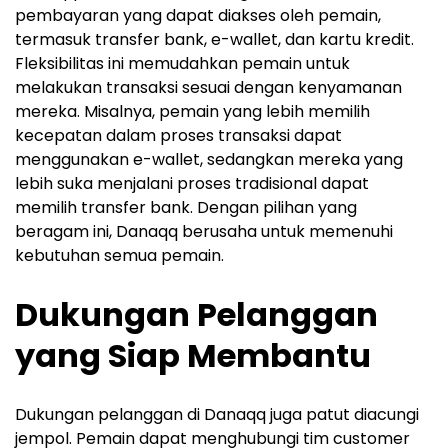
pembayaran yang dapat diakses oleh pemain,
termasuk transfer bank, e-wallet, dan kartu kredit.
Fleksibilitas ini memudahkan pemain untuk
melakukan transaksi sesuai dengan kenyamanan
mereka. Misalnya, pemain yang lebih memilih
kecepatan dalam proses transaksi dapat
menggunakan e-wallet, sedangkan mereka yang
lebih suka menjalani proses tradisional dapat
memilih transfer bank. Dengan pilihan yang
beragam ini, Danaqq berusaha untuk memenuhi
kebutuhan semua pemain.
Dukungan Pelanggan
yang Siap Membantu
Dukungan pelanggan di Danaqq juga patut diacungi
jempol. Pemain dapat menghubungi tim customer