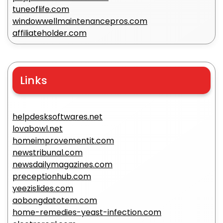
tuneoflife.com
windowwellmaintenancepros.com
affiliateholder.com
Links
helpdesksoftwares.net
lovabowl.net
homeimprovementit.com
newstribunal.com
newsdailymagazines.com
preceptionhub.com
yeezislides.com
aobongdatotem.com
home-remedies-yeast-infection.com