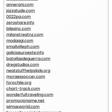
annerani.com
jazzatude.com
0022pa.com
zeroshare.info
bilesinc.com
milaretreatnz.com
modaagi.com
smallvilleph.com
galiciasuroeste.info
batallasdeguerra.com
dregstudios.com
neatstuffhelpskids.org
moraessoccer.com
forochile.org
chart-track.com
wonderfultraveling.com
promocioname.net
wimaxworld.com