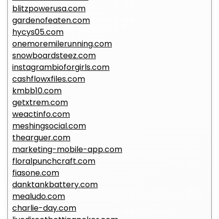
blitzpowerusa.com
gardenofeaten.com
hycys05.com
onemoremilerunning.com
snowboardsteez.com
instagrambioforgirls.com
cashflowxfiles.com
kmbb10.com
getxtrem.com
weactinfo.com
meshingsocial.com
thearguer.com
marketing-mobile-app.com
floralpunchcraft.com
fiasone.com
danktankbattery.com
mealudo.com
charlie-day.com