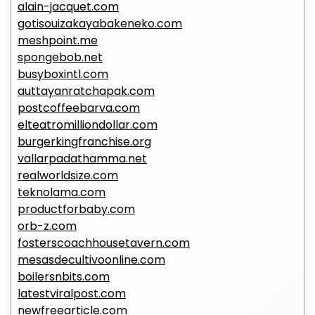
alain-jacquet.com
gotisouizakayabakeneko.com
meshpoint.me
spongebob.net
busyboxintl.com
auttayanratchapak.com
postcoffeebarva.com
elteatromilliondollar.com
burgerkingfranchise.org
vallarpadathamma.net
realworldsize.com
teknolama.com
productforbaby.com
orb-z.com
fosterscoachhousetavern.com
mesasdecultivoonline.com
boilersnbits.com
latestviralpost.com
newfreearticle.com