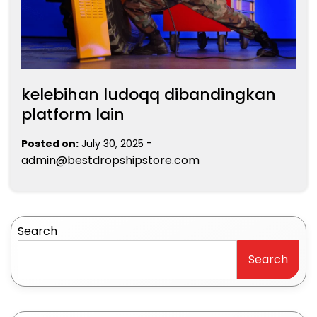
kelebihan ludoqq dibandingkan
platform lain
-
Posted on:
July 30, 2025
admin@bestdropshipstore.com
Search
Search