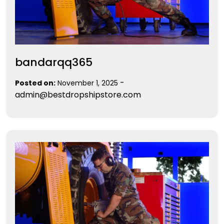
bandarqq365
-
Posted on:
November 1, 2025
admin@bestdropshipstore.com