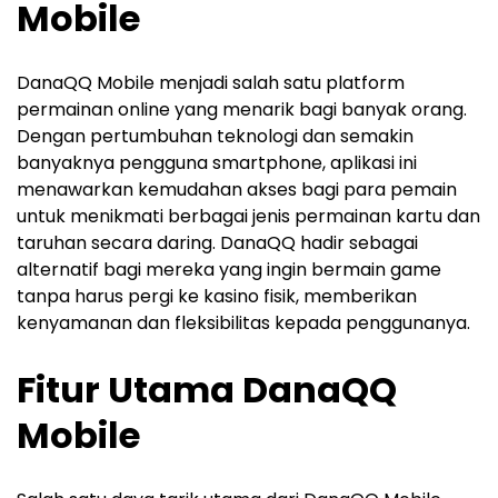
Mobile
DanaQQ Mobile menjadi salah satu platform
permainan online yang menarik bagi banyak orang.
Dengan pertumbuhan teknologi dan semakin
banyaknya pengguna smartphone, aplikasi ini
menawarkan kemudahan akses bagi para pemain
untuk menikmati berbagai jenis permainan kartu dan
taruhan secara daring. DanaQQ hadir sebagai
alternatif bagi mereka yang ingin bermain game
tanpa harus pergi ke kasino fisik, memberikan
kenyamanan dan fleksibilitas kepada penggunanya.
Fitur Utama DanaQQ
Mobile