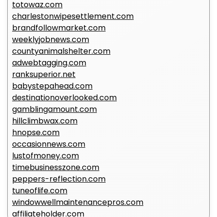
totowaz.com
charlestonwipesettlement.com
brandfollowmarket.com
weeklyjobnews.com
countyanimalshelter.com
adwebtagging.com
ranksuperior.net
babystepahead.com
destinationoverlooked.com
gamblingamount.com
hillclimbwax.com
hnopse.com
occasionnews.com
lustofmoney.com
timebusinesszone.com
peppers-reflection.com
tuneoflife.com
windowwellmaintenancepros.com
affiliateholder.com