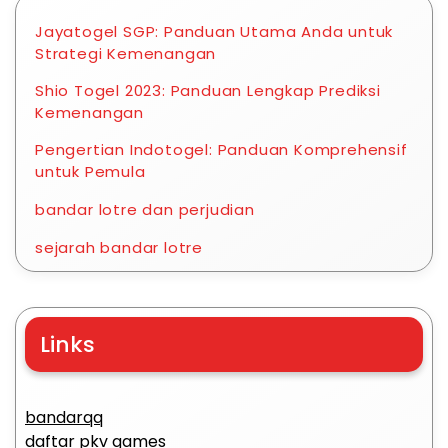
Jayatogel SGP: Panduan Utama Anda untuk
Strategi Kemenangan
Shio Togel 2023: Panduan Lengkap Prediksi
Kemenangan
Pengertian Indotogel: Panduan Komprehensif
untuk Pemula
bandar lotre dan perjudian
sejarah bandar lotre
Links
bandarqq
daftar pkv games