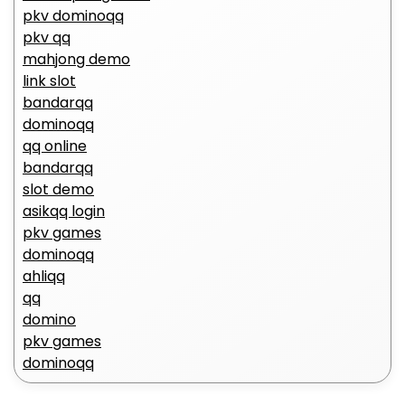
pkv dominoqq
pkv qq
mahjong demo
link slot
bandarqq
dominoqq
qq online
bandarqq
slot demo
asikqq login
pkv games
dominoqq
ahliqq
qq
domino
pkv games
dominoqq