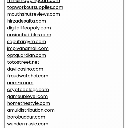
mineshoppingcart.com
topworkoutsupplies.com
mouthshutreviews.com
hirzadesalta.com
digitallifeopoly.com
casinobubbles.com
seputargym.com
impiyanamall.com
optguardian.com
totostreet.net
davilcasino.com
fraudwatchai.com
aem-x.com
cryptooblogs.com
gameuplevel.com
homethestyle.com
amuldistribution.com
borobuddur.com
wundermusic.com