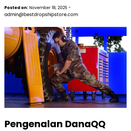
-
Posted on:
November 18, 2025
admin@bestdropshipstore.com
Pengenalan DanaQQ