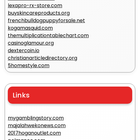
lexapro-rx-store.com
buyskincareproducts.org
frenchbulldogpuppyforsale.net
kogamasquid.com
themultiplicationtablechart.com
casinoglamour.org
dextercoin.io
christianarticledirectory.org
5homestyle.com
Links
mygamblingstory.com
majalahwekonews.com
2017hoganoutlet.com