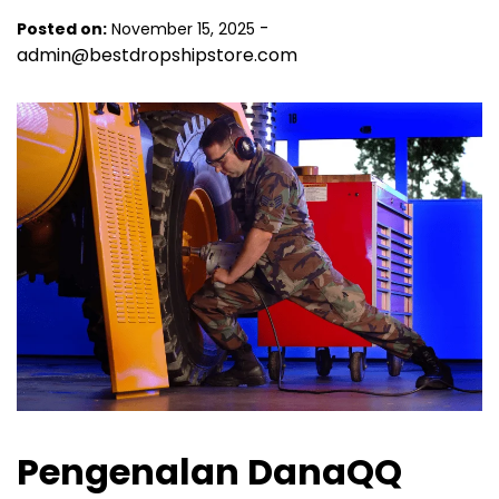
-
Posted on:
November 15, 2025
admin@bestdropshipstore.com
Pengenalan DanaQQ