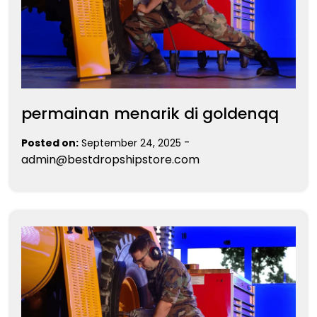
permainan menarik di goldenqq
-
Posted on:
September 24, 2025
admin@bestdropshipstore.com