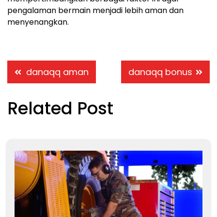
pengalaman bermain menjadi lebih aman dan
menyenangkan.
Post
danaqq aman
danaqq bonus
navigation
Related Post