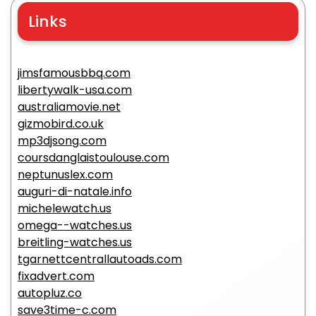
Links
jimsfamousbbq.com
libertywalk-usa.com
australiamovie.net
gizmobird.co.uk
mp3djsong.com
coursdanglaistoulouse.com
neptunuslex.com
auguri-di-natale.info
michelewatch.us
omega--watches.us
breitling-watches.us
tgarnettcentrallautoads.com
fixadvert.com
autopluz.co
save3time-c.com