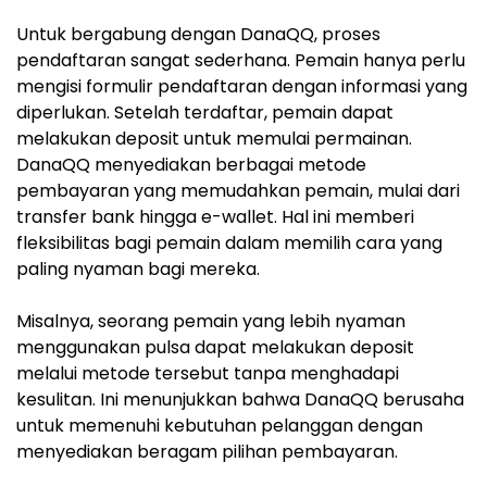
Untuk bergabung dengan DanaQQ, proses
pendaftaran sangat sederhana. Pemain hanya perlu
mengisi formulir pendaftaran dengan informasi yang
diperlukan. Setelah terdaftar, pemain dapat
melakukan deposit untuk memulai permainan.
DanaQQ menyediakan berbagai metode
pembayaran yang memudahkan pemain, mulai dari
transfer bank hingga e-wallet. Hal ini memberi
fleksibilitas bagi pemain dalam memilih cara yang
paling nyaman bagi mereka.
Misalnya, seorang pemain yang lebih nyaman
menggunakan pulsa dapat melakukan deposit
melalui metode tersebut tanpa menghadapi
kesulitan. Ini menunjukkan bahwa DanaQQ berusaha
untuk memenuhi kebutuhan pelanggan dengan
menyediakan beragam pilihan pembayaran.