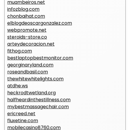
muambeiros.net
infozblog.com
chonbaihat.com
elblogdeoscargonzalez.com
webpromote.net
steroids-store.co
arteydecoracion.net
fithog.com
bestlaptopbestmonitor.com
georginaryland.com
roseandbasil.com
thewhitewhitelights.com
atdhe.ws
heckrodtwetland.org
halfheardinthestillness.com
mybestmassagechair.com
ericreed.net
fluxetine.com
mobilecasino8760.com