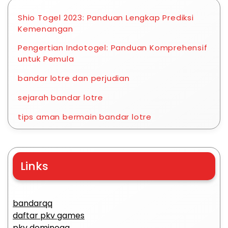
Shio Togel 2023: Panduan Lengkap Prediksi
Kemenangan
Pengertian Indotogel: Panduan Komprehensif
untuk Pemula
bandar lotre dan perjudian
sejarah bandar lotre
tips aman bermain bandar lotre
Links
bandarqq
daftar pkv games
pkv dominoqq