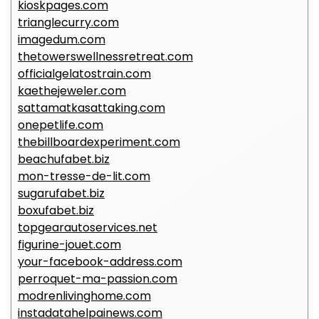
kioskpages.com
trianglecurry.com
imagedum.com
thetowerswellnessretreat.com
officialgelatostrain.com
kaethejeweler.com
sattamatkasattaking.com
onepetlife.com
thebillboardexperiment.com
beachufabet.biz
mon-tresse-de-lit.com
sugarufabet.biz
boxufabet.biz
topgearautoservices.net
figurine-jouet.com
your-facebook-address.com
perroquet-ma-passion.com
modrenlivinghome.com
instadatahelpainews.com