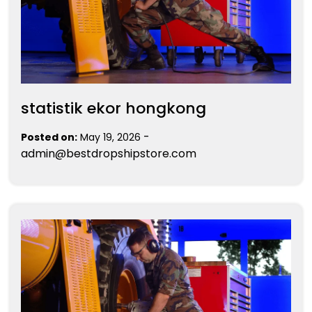
statistik ekor hongkong
-
Posted on:
May 19, 2026
admin@bestdropshipstore.com