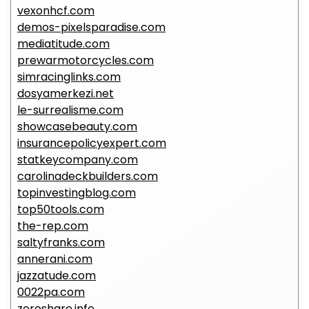
vexonhcf.com
demos-pixelsparadise.com
mediatitude.com
prewarmotorcycles.com
simracinglinks.com
dosyamerkezi.net
le-surrealisme.com
showcasebeauty.com
insurancepolicyexpert.com
statkeycompany.com
carolinadeckbuilders.com
topinvestingblog.com
top50tools.com
the-rep.com
saltyfranks.com
annerani.com
jazzatude.com
0022pa.com
zeroshare.info