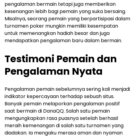
pengalaman bermain tetapi juga memberikan
kesenangan lebih bagi pemain yang suka bersaing.
Misalnya, seorang pemain yang berpartisipasi dalam
turnamen poker mungkin memiliki kesempatan
untuk memenangkan hadiah besar dan juga
mendapatkan pengalaman baru dalam bermain.
Testimoni Pemain dan
Pengalaman Nyata
Pengalaman pemain sebelumnya sering kali menjadi
indikator kepercayaan terhadap sebuah situs.
Banyak pemain melaporkan pengalaman positif
saat bermain di DanaQQ. Salah satu pemain
mengungkapkan rasa puasnya setelah berhasil
meraih kemenangan di salah satu turnamen yang
diadakan. Ia mengaku merasa aman dan nyaman