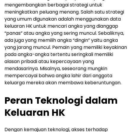
mengembangkan berbagai strategi untuk
meningkatkan peluang menang. Salah satu strategi
yang umum digunakan adalah menggunakan data
keluaran HK untuk mencari angka yang dianggap
“panas” atau angka yang sering muncul. Sebaliknya,
ada juga yang memilih angka “dingin” yaitu angka
yang jarang muncul. Pemain yang memiliki keyakinan
pada angka-angka tertentu seringkali memiliki
alasan pribadi atau kepercayaan yang
mendasarinya. Misalnya, seseorang mungkin
mempercayai bahwa angka lahir dari anggota
keluarga mereka akan membawa keberuntungan.
Peran Teknologi dalam
Keluaran HK
Dengan kemajuan teknologi, akses terhadap