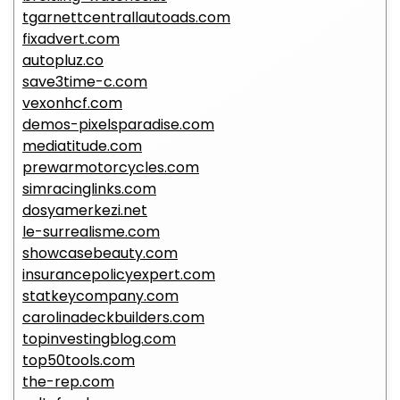
tgarnettcentrallautoads.com
fixadvert.com
autopluz.co
save3time-c.com
vexonhcf.com
demos-pixelsparadise.com
mediatitude.com
prewarmotorcycles.com
simracinglinks.com
dosyamerkezi.net
le-surrealisme.com
showcasebeauty.com
insurancepolicyexpert.com
statkeycompany.com
carolinadeckbuilders.com
topinvestingblog.com
top50tools.com
the-rep.com