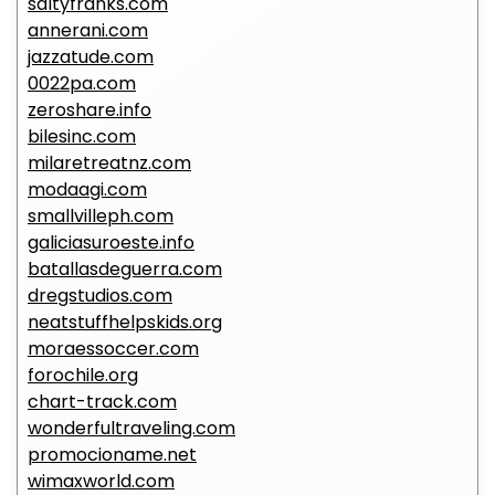
saltyfranks.com
annerani.com
jazzatude.com
0022pa.com
zeroshare.info
bilesinc.com
milaretreatnz.com
modaagi.com
smallvilleph.com
galiciasuroeste.info
batallasdeguerra.com
dregstudios.com
neatstuffhelpskids.org
moraessoccer.com
forochile.org
chart-track.com
wonderfultraveling.com
promocioname.net
wimaxworld.com