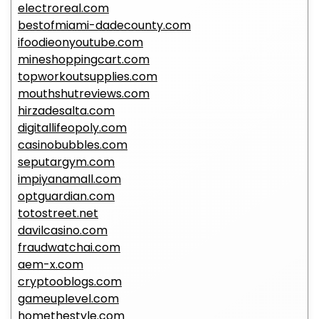
electroreal.com
bestofmiami-dadecounty.com
ifoodieonyoutube.com
mineshoppingcart.com
topworkoutsupplies.com
mouthshutreviews.com
hirzadesalta.com
digitallifeopoly.com
casinobubbles.com
seputargym.com
impiyanamall.com
optguardian.com
totostreet.net
davilcasino.com
fraudwatchai.com
aem-x.com
cryptooblogs.com
gameuplevel.com
homethestyle.com