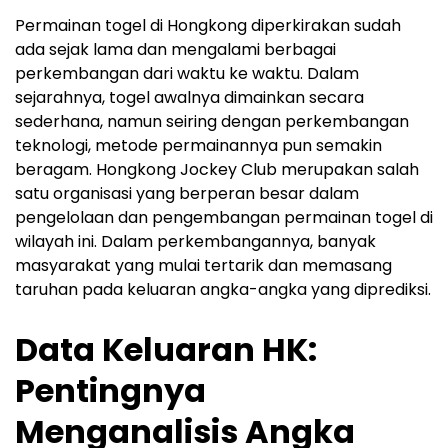
Permainan togel di Hongkong diperkirakan sudah
ada sejak lama dan mengalami berbagai
perkembangan dari waktu ke waktu. Dalam
sejarahnya, togel awalnya dimainkan secara
sederhana, namun seiring dengan perkembangan
teknologi, metode permainannya pun semakin
beragam. Hongkong Jockey Club merupakan salah
satu organisasi yang berperan besar dalam
pengelolaan dan pengembangan permainan togel di
wilayah ini. Dalam perkembangannya, banyak
masyarakat yang mulai tertarik dan memasang
taruhan pada keluaran angka-angka yang diprediksi.
Data Keluaran HK:
Pentingnya
Menganalisis Angka