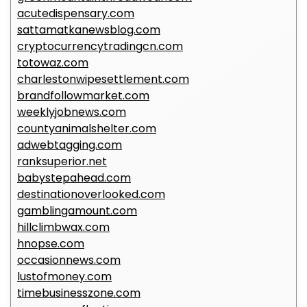
acutedispensary.com
sattamatkanewsblog.com
cryptocurrencytradingcn.com
totowaz.com
charlestonwipesettlement.com
brandfollowmarket.com
weeklyjobnews.com
countyanimalshelter.com
adwebtagging.com
ranksuperior.net
babystepahead.com
destinationoverlooked.com
gamblingamount.com
hillclimbwax.com
hnopse.com
occasionnews.com
lustofmoney.com
timebusinesszone.com