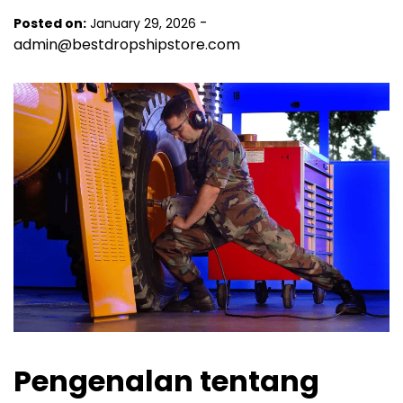
-
Posted on:
January 29, 2026
admin@bestdropshipstore.com
Pengenalan tentang