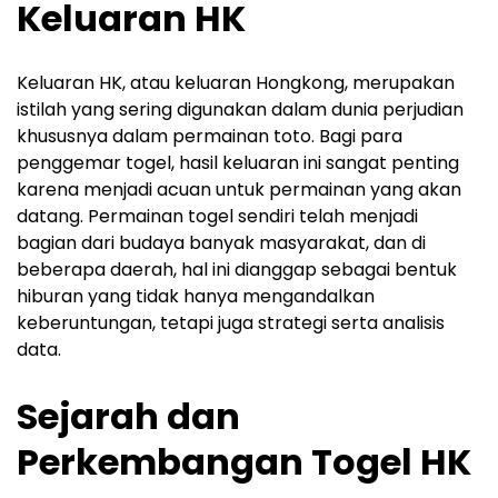
Keluaran HK
Keluaran HK, atau keluaran Hongkong, merupakan
istilah yang sering digunakan dalam dunia perjudian
khususnya dalam permainan toto. Bagi para
penggemar togel, hasil keluaran ini sangat penting
karena menjadi acuan untuk permainan yang akan
datang. Permainan togel sendiri telah menjadi
bagian dari budaya banyak masyarakat, dan di
beberapa daerah, hal ini dianggap sebagai bentuk
hiburan yang tidak hanya mengandalkan
keberuntungan, tetapi juga strategi serta analisis
data.
Sejarah dan
Perkembangan Togel HK