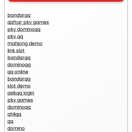
bandarqq
daftar pkv games
pkv dominoqq
pkv qq
mahjong demo
link slot
bandarqq
dominoqq
qq online
bandarqq
slot demo
asikqq login
pkv games
dominoqq
ahliqq
qq
domino