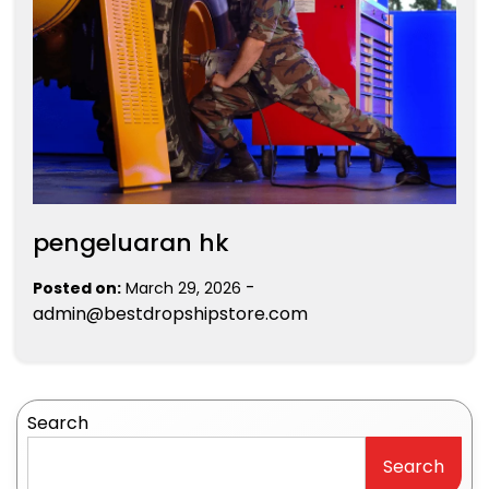
pengeluaran hk
-
Posted on:
March 29, 2026
admin@bestdropshipstore.com
Search
Search