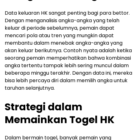
Data keluaran HK sangat penting bagi para bettor.
Dengan menganalisis angka-angka yang telah
keluar di periode sebelumnya, pemain dapat
mencari pola atau tren yang mungkin dapat
membantu dalam menebak angka-angka yang
akan keluar berikutnya. Contoh nyata adalah ketika
seorang pemain memperhatikan bahwa kombinasi
angka tertentu tampak lebih sering muncul dalam
beberapa minggu terakhir. Dengan data ini, mereka
bisa lebih percaya diri dalam memilih angka untuk
taruhan selanjutnya.
Strategi dalam
Memainkan Togel HK
Dalam bermain togel, banyak pemain yang