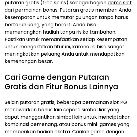
putaran gratis (free spins) sebagai bagian
demo slot
dari permainan bonus. Putaran gratis memberi Anda
kesempatan untuk memutar gulungan tanpa harus
bertaruh uang, yang berarti Anda bisa
memenangkan hadiah tanpa risiko tambahan.
Pastikan untuk memanfaatkan setiap kesempatan
untuk mengaktifkan fitur ini, karena ini bisa sangat
meningkatkan peluang Anda untuk mendapatkan
kemenangan besar.
Cari Game dengan Putaran
Gratis dan Fitur Bonus Lainnya
Selain putaran gratis, beberapa permainan slot PG
menawarkan bonus lain seperti simbol liar yang
dapat menggantikan simbol lain untuk menciptakan
kombinasi pemenang, atau bonus mini-games yang
memberikan hadiah ekstra. Carilah game dengan