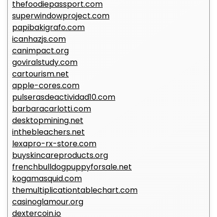
thefoodiepassport.com
superwindowproject.com
papibakigrafo.com
icanhazjs.com
canimpact.org
goviralstudy.com
cartourism.net
apple-cores.com
pulserasdeactividad10.com
barbaracarlotti.com
desktopmining.net
inthebleachers.net
lexapro-rx-store.com
buyskincareproducts.org
frenchbulldogpuppyforsale.net
kogamasquid.com
themultiplicationtablechart.com
casinoglamour.org
dextercoin.io