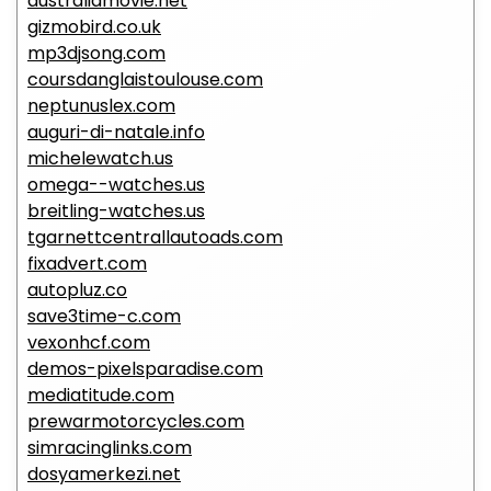
australiamovie.net
gizmobird.co.uk
mp3djsong.com
coursdanglaistoulouse.com
neptunuslex.com
auguri-di-natale.info
michelewatch.us
omega--watches.us
breitling-watches.us
tgarnettcentrallautoads.com
fixadvert.com
autopluz.co
save3time-c.com
vexonhcf.com
demos-pixelsparadise.com
mediatitude.com
prewarmotorcycles.com
simracinglinks.com
dosyamerkezi.net