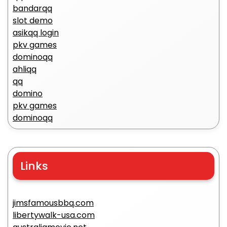
bandarqq
slot demo
asikqq login
pkv games
dominoqq
ahliqq
qq
domino
pkv games
dominoqq
Links
jimsfamousbbq.com
libertywalk-usa.com