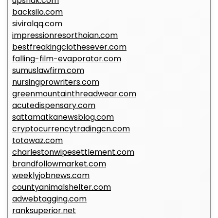
upshak.com
backsilo.com
siviralqq.com
impressionresorthoian.com
bestfreakingclothesever.com
falling-film-evaporator.com
sumuslawfirm.com
nursingprowriters.com
greenmountainthreadwear.com
acutedispensary.com
sattamatkanewsblog.com
cryptocurrencytradingcn.com
totowaz.com
charlestonwipesettlement.com
brandfollowmarket.com
weeklyjobnews.com
countyanimalshelter.com
adwebtagging.com
ranksuperior.net