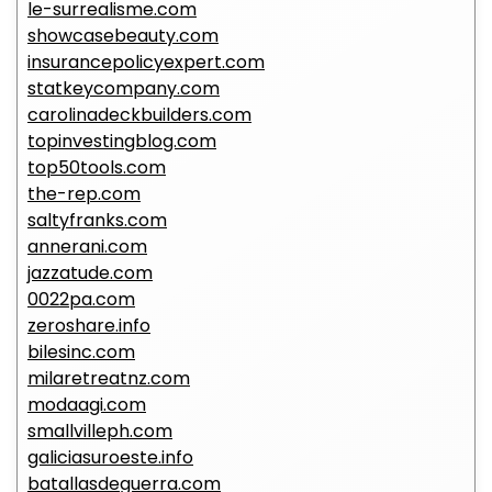
le-surrealisme.com
showcasebeauty.com
insurancepolicyexpert.com
statkeycompany.com
carolinadeckbuilders.com
topinvestingblog.com
top50tools.com
the-rep.com
saltyfranks.com
annerani.com
jazzatude.com
0022pa.com
zeroshare.info
bilesinc.com
milaretreatnz.com
modaagi.com
smallvilleph.com
galiciasuroeste.info
batallasdeguerra.com