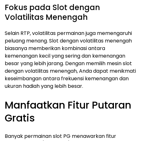
Fokus pada Slot dengan
Volatilitas Menengah
Selain RTP, volatilitas permainan juga memengaruhi
peluang menang. Slot dengan volatilitas menengah
biasanya memberikan kombinasi antara
kemenangan kecil yang sering dan kemenangan
besar yang lebih jarang. Dengan memilih mesin slot
dengan volatilitas menengah, Anda dapat menikmati
keseimbangan antara frekuensi kemenangan dan
ukuran hadiah yang lebih besar.
Manfaatkan Fitur Putaran
Gratis
Banyak permainan slot PG menawarkan fitur