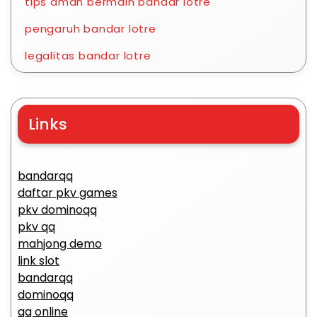
tips aman bermain bandar lotre
pengaruh bandar lotre
legalitas bandar lotre
Links
bandarqq
daftar pkv games
pkv dominoqq
pkv qq
mahjong demo
link slot
bandarqq
dominoqq
qq online