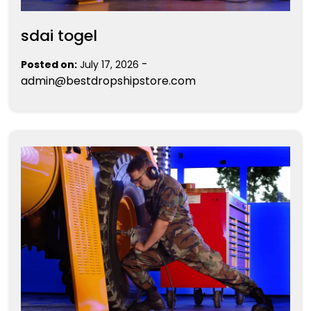
sdai togel
-
Posted on:
July 17, 2026
admin@bestdropshipstore.com