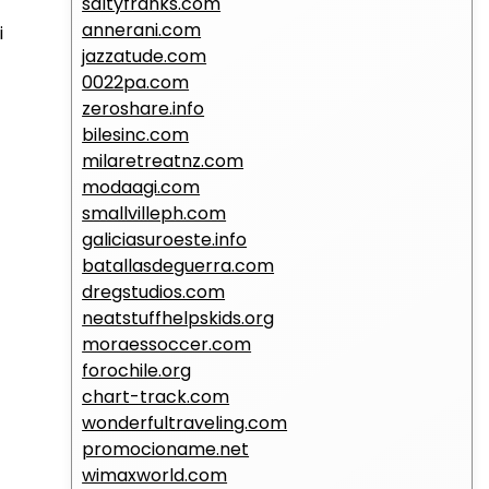
saltyfranks.com
annerani.com
i
jazzatude.com
0022pa.com
zeroshare.info
bilesinc.com
milaretreatnz.com
modaagi.com
smallvilleph.com
galiciasuroeste.info
batallasdeguerra.com
dregstudios.com
neatstuffhelpskids.org
moraessoccer.com
forochile.org
chart-track.com
wonderfultraveling.com
promocioname.net
wimaxworld.com