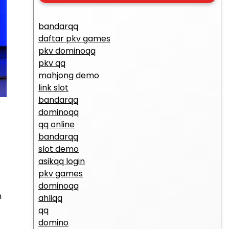
bandarqq
daftar pkv games
pkv dominoqq
pkv qq
mahjong demo
link slot
bandarqq
dominoqq
qq online
bandarqq
slot demo
asikqq login
pkv games
dominoqq
n
ahliqq
qq
domino