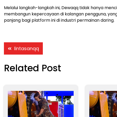
Melalui langkah-langkah ini, Dewaqq tidak hanya me
membangun kepercayaan di kalangan pengguna, yang
panjang bagi platform ini di industri permainan daring.
Post
lintasanqq
navigation
Related Post