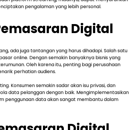
nciptakan pengalaman yang lebih personal.
emasaran Digital
g, ada juga tantangan yang harus dihadapi. Salah satu
asar online. Dengan semakin banyaknya bisnis yang
i kerumunan. Oleh karena itu, penting bagi perusahaan
narik perhatian audiens.
ing. Konsumen semakin sadar akan isu privasi, dan
la data pelanggan dengan baik. Mengimplementasikan
alam penggunaan data akan sangat membantu dalam
emasaran Digital