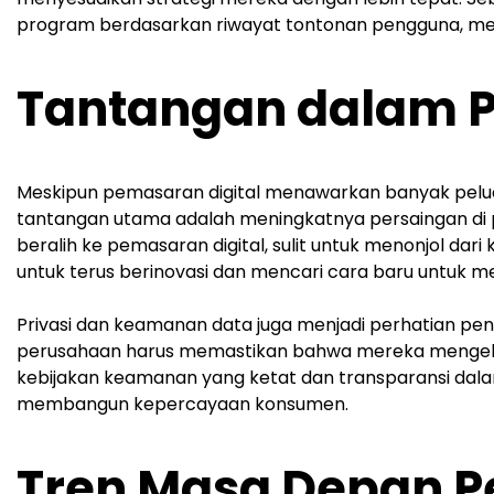
program berdasarkan riwayat tontonan pengguna, me
Tantangan dalam P
Meskipun pemasaran digital menawarkan banyak peluan
tantangan utama adalah meningkatnya persaingan di p
beralih ke pemasaran digital, sulit untuk menonjol dar
untuk terus berinovasi dan mencari cara baru untuk me
Privasi dan keamanan data juga menjadi perhatian pent
perusahaan harus memastikan bahwa mereka mengelo
kebijakan keamanan yang ketat dan transparansi d
membangun kepercayaan konsumen.
Tren Masa Depan P