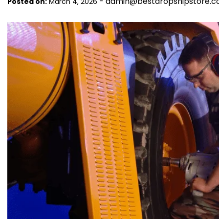
-
admin@bestdropshipstore.
Posted on:
March 4, 2026