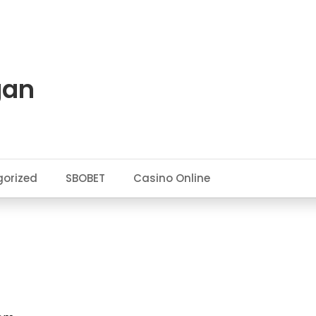
gan
orized
SBOBET
Casino Online