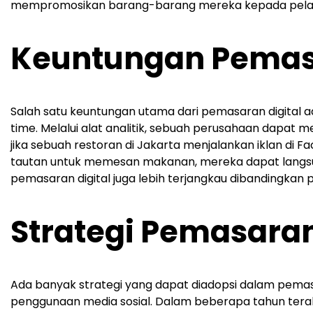
mempromosikan barang-barang mereka kepada pelang
Keuntungan Pemasa
Salah satu keuntungan utama dari pemasaran digital 
time. Melalui alat analitik, sebuah perusahaan dapat m
jika sebuah restoran di Jakarta menjalankan iklan di
tautan untuk memesan makanan, mereka dapat langsung 
pemasaran digital juga lebih terjangkau dibandingkan pe
Strategi Pemasaran 
Ada banyak strategi yang dapat diadopsi dalam pemasar
penggunaan media sosial. Dalam beberapa tahun terakh