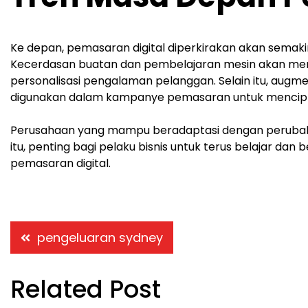
Ke depan, pemasaran digital diperkirakan akan sema
Kecerdasan buatan dan pembelajaran mesin akan mema
personalisasi pengalaman pelanggan. Selain itu, augmen
digunakan dalam kampanye pemasaran untuk mencipta
Perusahaan yang mampu beradaptasi dengan perubahan
itu, penting bagi pelaku bisnis untuk terus belajar da
pemasaran digital.
Post
pengeluaran sydney
navigation
Related Post