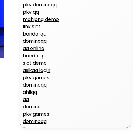
pkv dominoqq
pkv qq
mahjong demo
link slot
bandarqq
dominoqq
qq online
bandarqq
slot demo
asikqq login
pkv games
dominoqq
ahliqq
qq
domino
pkv games
dominoqq