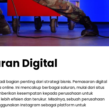
an Digital
adi bagian penting dari strategi bisnis. Pemasaran digital
line. Ini mencakup berbagai saluran, mulai dari situs
memberikan kesempatan kepada perusahaan untuk
lebih efisien dan terukur. Misalnya, sebuah perusahaan
nggunakan Instagram sebagai platform untuk