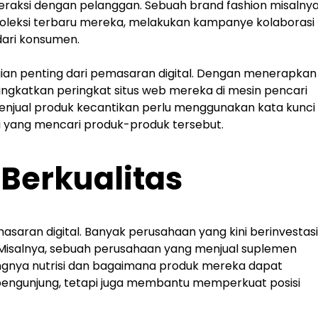
teraksi dengan pelanggan. Sebuah brand fashion misalnya
leksi terbaru mereka, melakukan kampanye kolaborasi
ari konsumen.
ian penting dari pemasaran digital. Dengan menerapkan
ngkatkan peringkat situs web mereka di mesin pencari
menjual produk kecantikan perlu menggunakan kata kunci
i yang mencari produk-produk tersebut.
Berkualitas
asaran digital. Banyak perusahaan yang kini berinvestasi
Misalnya, sebuah perusahaan yang menjual suplemen
ngnya nutrisi dan bagaimana produk mereka dapat
pengunjung, tetapi juga membantu memperkuat posisi