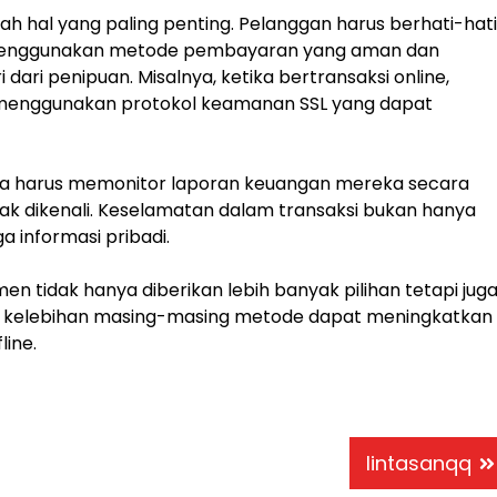
hal yang paling penting. Pelanggan harus berhati-hati
 Menggunakan metode pembayaran yang aman dan
 dari penipuan. Misalnya, ketika bertransaksi online,
 menggunakan protokol keamanan SSL yang dapat
ga harus memonitor laporan keuangan mereka secara
dak dikenali. Keselamatan dalam transaksi bukan hanya
a informasi pribadi.
 tidak hanya diberikan lebih banyak pilihan tetapi jug
n kelebihan masing-masing metode dapat meningkatkan
line.
lintasanqq