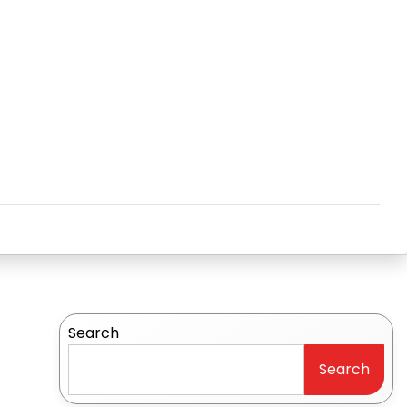
Search
Search