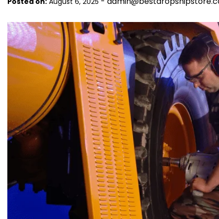
-
admin@bestdropshipstore.
Posted on:
August 6, 2025