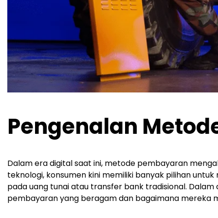
Pengenalan Metod
Dalam era digital saat ini, metode pembayaran menga
teknologi, konsumen kini memiliki banyak pilihan untu
pada uang tunai atau transfer bank tradisional. Dalam
pembayaran yang beragam dan bagaimana mereka m