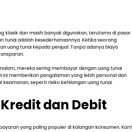
g klasik dan masih banyak digunakan, terutama di pasar
ran tunai adalah kesederhanaannya. Ketika seorang
 uang tunai kepada penjual. Tanpa adanya biaya
ransparan.
r malam, mereka sering membayar dengan uang tunai
l ini memberikan pengalaman yang lebih personal dan
keamanan, seperti risiko kehilangan uang tunai.
Kredit dan Debit
bayaran yang paling populer di kalangan konsumen. Kart