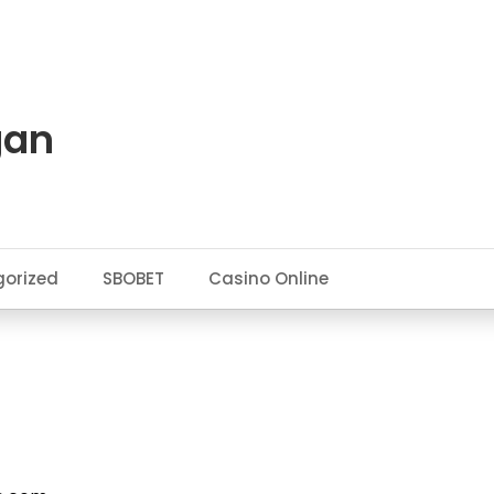
gan
orized
SBOBET
Casino Online