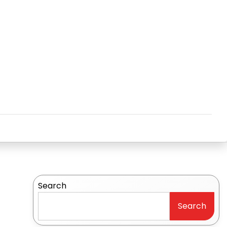
Search
Search