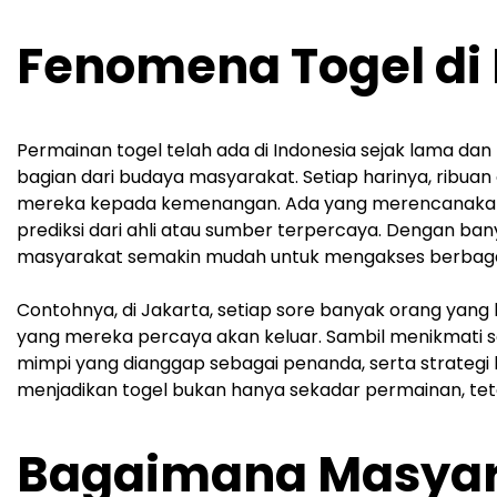
Fenomena Togel di 
Permainan togel telah ada di Indonesia sejak lama da
bagian dari budaya masyarakat. Setiap harinya, ribu
mereka kepada kemenangan. Ada yang merencanakan u
prediksi dari ahli atau sumber terpercaya. Dengan ban
masyarakat semakin mudah untuk mengakses berbaga
Contohnya, di Jakarta, setiap sore banyak orang yang
yang mereka percaya akan keluar. Sambil menikmati se
mimpi yang dianggap sebagai penanda, serta strategi b
menjadikan togel bukan hanya sekadar permainan, tet
Bagaimana Masyar