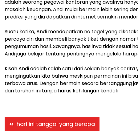
adalah seorang pegawai kantoran yang awalnya hanya 
masalah keuangan, Andi mulai bermain lebih sering d
prediksi yang dia dapatkan di internet semakin mendor
Suatu ketika, Andi mendapatkan no togel yang dikataka
percaya diri dan membeli banyak tiket dengan nomor
pengumuman hasil. Sayangnya, hasilnya tidak sesuai h
Andi juga belajar tentang pentingnya mengelola hara
Kisah Andi adalah salah satu dari sekian banyak cerit
mengingatkan kita bahwa meskipun permainan ini bis
terbawa arus. Dengan bermain secara bertanggung jawa
dari taruhan ini tanpa harus kehilangan kendali.
Post
hari ini tanggal yang berapa