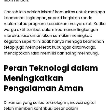
lebih rendah.
Contoh lain adalah inisiatif komunitas untuk menjaga
keamanan lingkungan, seperti kegiatan ronda
malam atau program kesadaran masyarakat. Ketika
warga aktif terlibat dalam keamanan lingkungan
mereka, rasa aman akan semakin meningkat.
Kegiatan seperti ini tidak hanya menjaga keamanan
tetapi juga mempererat hubungan antarwarga,
menciptakan rasa memiliki dan saling melindungi.
Peran Teknologi dalam
Meningkatkan
Pengalaman Aman
Di zaman yang serba teknologi ini, inovasi digital
telah memberi kontribusi besar dalam