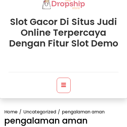
to
content
Slot Gacor Di Situs Judi
Online Terpercaya
Dengan Fitur Slot Demo
Primary
Menu
Home
Uncategorized
pengalaman aman
pengalaman aman