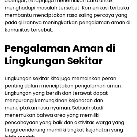
didengar, tetapi juga menemukan cara untuk
menghadapi masalah tersebut. Komunikasi terbuka
membantu menciptakan rasa saling percaya yang
pada gilirannya meningkatkan pengalaman aman di
komunitas tersebut.
Pengalaman Aman di
Lingkungan Sekitar
Lingkungan sekitar kita juga memainkan peran
penting dalam menciptakan pengalaman aman.
Lingkungan yang bersih dan terawat dapat
mengurangi kemungkinan kejahatan dan
menciptakan rasa nyaman. Sebuah studi
menemukan bahwa area yang memiliki
pencahayaan yang baik dan aktivitas warga yang
tinggi cenderung memiliki tingkat kejahatan yang