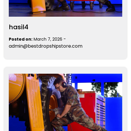
hasil4
-
Posted on:
March 7, 2026
admin@bestdropshipstore.com