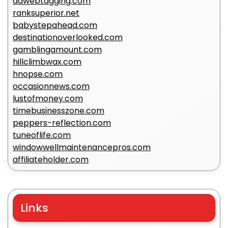
adwebtagging.com
ranksuperior.net
babystepahead.com
destinationoverlooked.com
gamblingamount.com
hillclimbwax.com
hnopse.com
occasionnews.com
lustofmoney.com
timebusinesszone.com
peppers-reflection.com
tuneoflife.com
windowwellmaintenancepros.com
affiliateholder.com
Links