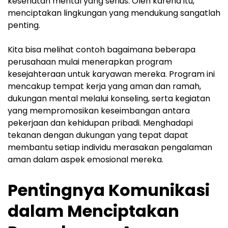
kesehatan mental yang serius. Oleh karena itu,
menciptakan lingkungan yang mendukung sangatlah
penting.
Kita bisa melihat contoh bagaimana beberapa
perusahaan mulai menerapkan program
kesejahteraan untuk karyawan mereka. Program ini
mencakup tempat kerja yang aman dan ramah,
dukungan mental melalui konseling, serta kegiatan
yang mempromosikan keseimbangan antara
pekerjaan dan kehidupan pribadi. Menghadapi
tekanan dengan dukungan yang tepat dapat
membantu setiap individu merasakan pengalaman
aman dalam aspek emosional mereka.
Pentingnya Komunikasi
dalam Menciptakan