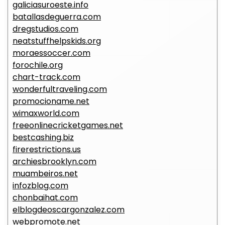
galiciasuroeste.info
batallasdeguerra.com
dregstudios.com
neatstuffhelpskids.org
moraessoccer.com
forochile.org
chart-track.com
wonderfultraveling.com
promocioname.net
wimaxworld.com
freeonlinecricketgames.net
bestcashing.biz
firerestrictions.us
archiesbrooklyn.com
muambeiros.net
infozblog.com
chonbaihat.com
elblogdeoscargonzalez.com
webpromote.net