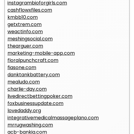
instagrambioforgirls.com
cashflowxfiles.com
kmbb10.com
getxtrem.com
weactinfo.com
meshingsocial.com
thearguer.com
marketing-mobile-app.com
floralpunchcraft.com
fiasone.com
danktankbattery.com
mealudo.com
charlie-day.com
livedirectbettingpoker.com
foxbusinessupdate.com
lovedaddy.org
integrativemedicalmassageplano.com
mrrugwashing.com
acb-bankia.com