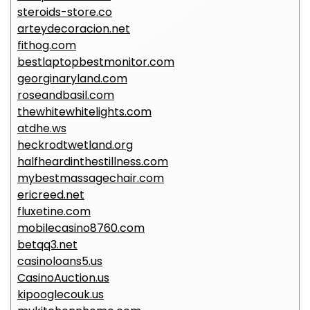
steroids-store.co
arteydecoracion.net
fithog.com
bestlaptopbestmonitor.com
georginaryland.com
roseandbasil.com
thewhitewhitelights.com
atdhe.ws
heckrodtwetland.org
halfheardinthestillness.com
mybestmassagechair.com
ericreed.net
fluxetine.com
mobilecasino8760.com
betqq3.net
casinoloans5.us
CasinoAuction.us
kipooglecouk.us