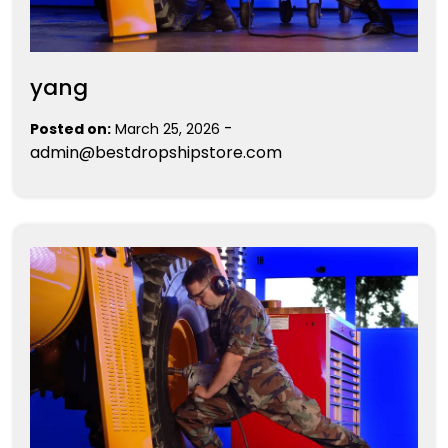
yang
-
Posted on:
March 25, 2026
admin@bestdropshipstore.com