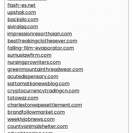
flash-es.net
upshak.com
backsilo.com
siviralqq.com
impressionresorthoian.com
bestfreakingclothesever.com
falling-film-evaporator.com
sumuslawfirm.com
nursingprowriters.com
greenmountainthreadwear.com
acutedispensary.com
sattamatkanewsblog.com
cryptocurrencytradingcn.com
totowaz.com
charlestonwipesettlement.com
brandfollowmarket.com
weeklyjobnews.com
countyanimalshelter.com