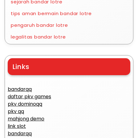
sejarah bandar lotre
tips aman bermain bandar lotre
pengaruh bandar lotre
legalitas bandar lotre
Links
bandarqq
daftar pkv games
pkv dominoqq
pkv qq
mahjong demo
link slot
bandarqq