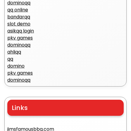
dominoqq
qq online
bandarqq
slot demo
asikqq login
pkv games
dominoqq
ahliqq
qq
domino
pkv games
dominoqq
Links
jimsfamousbbq.com