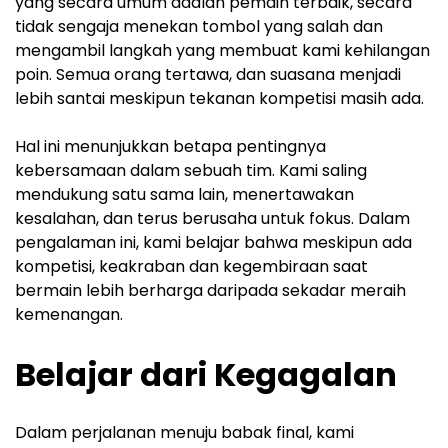
yang secara umum adalah pemain terbaik, secara
tidak sengaja menekan tombol yang salah dan
mengambil langkah yang membuat kami kehilangan
poin. Semua orang tertawa, dan suasana menjadi
lebih santai meskipun tekanan kompetisi masih ada.
Hal ini menunjukkan betapa pentingnya
kebersamaan dalam sebuah tim. Kami saling
mendukung satu sama lain, menertawakan
kesalahan, dan terus berusaha untuk fokus. Dalam
pengalaman ini, kami belajar bahwa meskipun ada
kompetisi, keakraban dan kegembiraan saat
bermain lebih berharga daripada sekadar meraih
kemenangan.
Belajar dari Kegagalan
Dalam perjalanan menuju babak final, kami