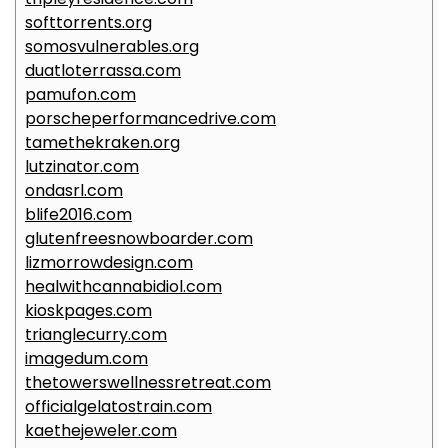
softtorrents.org
somosvulnerables.org
duatloterrassa.com
pamufon.com
porscheperformancedrive.com
tamethekraken.org
lutzinator.com
ondasrl.com
blife2016.com
glutenfreesnowboarder.com
lizmorrowdesign.com
healwithcannabidiol.com
kioskpages.com
trianglecurry.com
imagedum.com
thetowerswellnessretreat.com
officialgelatostrain.com
kaethejeweler.com