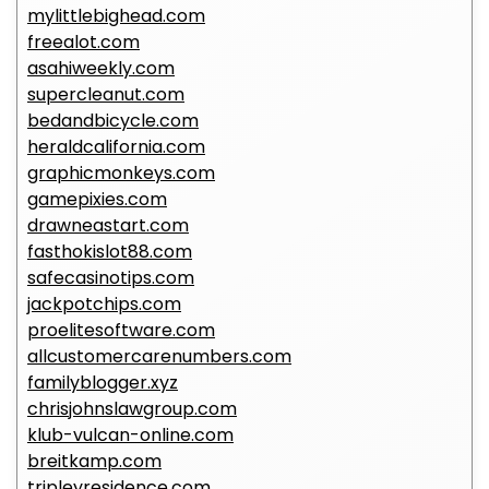
mylittlebighead.com
freealot.com
asahiweekly.com
supercleanut.com
bedandbicycle.com
heraldcalifornia.com
graphicmonkeys.com
gamepixies.com
drawneastart.com
fasthokislot88.com
safecasinotips.com
jackpotchips.com
proelitesoftware.com
allcustomercarenumbers.com
familyblogger.xyz
chrisjohnslawgroup.com
klub-vulcan-online.com
breitkamp.com
tripleyresidence.com