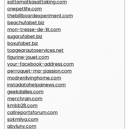
sattamatkasattaking.com
onepetlife.com
thebillboardexperiment.com
beachufabet.biz
mon-tresse-de-lit.com
sugarufabet.biz
boxufabet.biz
topgearautoservices.net
figurine-jouet.com
your-facebook-address.com
perroquet-ma-passion.com
modrenlivinghome.com
instadatahelpainews.com
geekdailies.com
merchrain.com
kmbb28.com
callreportsforum.com
sokmilya.com
abyluny.com