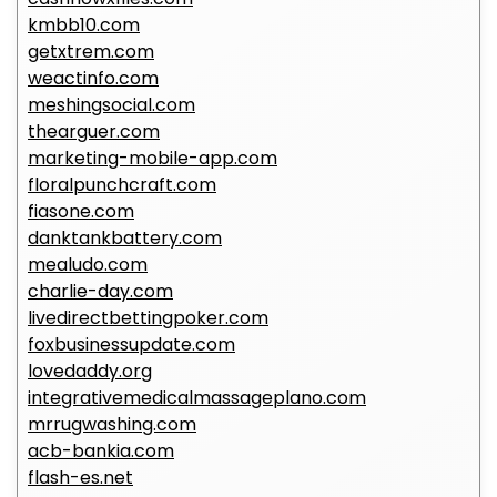
kmbb10.com
getxtrem.com
weactinfo.com
meshingsocial.com
thearguer.com
marketing-mobile-app.com
floralpunchcraft.com
fiasone.com
danktankbattery.com
mealudo.com
charlie-day.com
livedirectbettingpoker.com
foxbusinessupdate.com
lovedaddy.org
integrativemedicalmassageplano.com
mrrugwashing.com
acb-bankia.com
flash-es.net