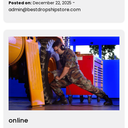
-
Posted on:
December 22, 2025
admin@bestdropshipstore.com
online