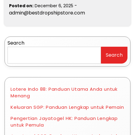
-
Posted on:
December 6, 2025
admin@bestdropshipstore.com
Search
Search
Lotere Indo 88: Panduan Utama Anda untuk
Menang
Keluaran SGP: Panduan Lengkap untuk Pemain
Pengertian Jayatogel HK: Panduan Lengkap
untuk Pemula