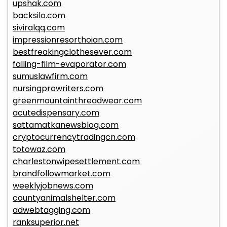
upshak.com
backsilo.com
siviralqq.com
impressionresorthoian.com
bestfreakingclothesever.com
falling-film-evaporator.com
sumuslawfirm.com
nursingprowriters.com
greenmountainthreadwear.com
acutedispensary.com
sattamatkanewsblog.com
cryptocurrencytradingcn.com
totowaz.com
charlestonwipesettlement.com
brandfollowmarket.com
weeklyjobnews.com
countyanimalshelter.com
adwebtagging.com
ranksuperior.net