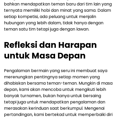
bahkan mendapatkan teman baru dari tim lain yang
ternyata memiliki hobi dan minat yang sama. Dalam
setiap kompetisi, ada peluang untuk menjalin
hubungan yang lebih dalam, tidak hanya dengan
teman satu tim tetapi juga dengan lawan.
Refleksi dan Harapan
untuk Masa Depan
Pengalaman bermain yang seru ini membuat saya
merenungkan pentingnya setiap momen yang
dihabiskan bersama teman-teman. Mungkin di masa
depan, kami akan mencoba untuk mengikuti lebih
banyak turnamen, bukan hanya untuk bersaing
tetapi juga untuk mendapatkan pengalaman dan
merasakan kerinduan saat berkumpul. Mengenai
pertandingan, kami bertekad untuk memperbaiki diri