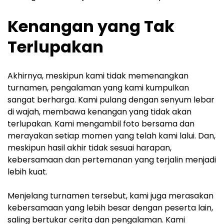
Kenangan yang Tak
Terlupakan
Akhirnya, meskipun kami tidak memenangkan
turnamen, pengalaman yang kami kumpulkan
sangat berharga. Kami pulang dengan senyum lebar
di wajah, membawa kenangan yang tidak akan
terlupakan. Kami mengambil foto bersama dan
merayakan setiap momen yang telah kami lalui. Dan,
meskipun hasil akhir tidak sesuai harapan,
kebersamaan dan pertemanan yang terjalin menjadi
lebih kuat.
Menjelang turnamen tersebut, kami juga merasakan
kebersamaan yang lebih besar dengan peserta lain,
saling bertukar cerita dan pengalaman. Kami