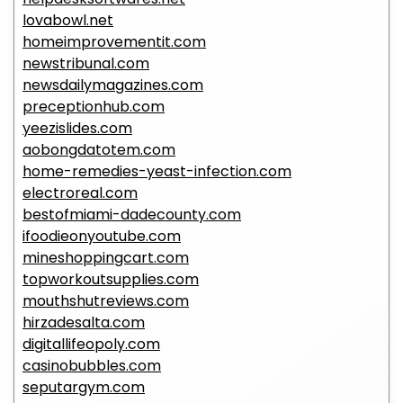
lovabowl.net
homeimprovementit.com
newstribunal.com
newsdailymagazines.com
preceptionhub.com
yeezislides.com
aobongdatotem.com
home-remedies-yeast-infection.com
electroreal.com
bestofmiami-dadecounty.com
ifoodieonyoutube.com
mineshoppingcart.com
topworkoutsupplies.com
mouthshutreviews.com
hirzadesalta.com
digitallifeopoly.com
casinobubbles.com
seputargym.com