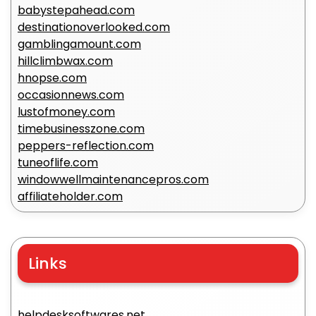
babystepahead.com
destinationoverlooked.com
gamblingamount.com
hillclimbwax.com
hnopse.com
occasionnews.com
lustofmoney.com
timebusinesszone.com
peppers-reflection.com
tuneoflife.com
windowwellmaintenancepros.com
affiliateholder.com
Links
helpdesksoftwares.net