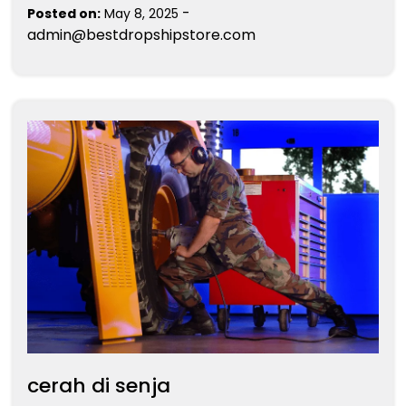
-
Posted on:
May 8, 2025
admin@bestdropshipstore.com
cerah di senja