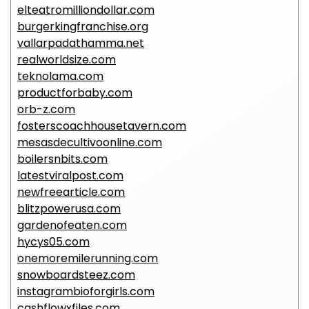
elteatromilliondollar.com
burgerkingfranchise.org
vallarpadathamma.net
realworldsize.com
teknolama.com
productforbaby.com
orb-z.com
fosterscoachhousetavern.com
mesasdecultivoonline.com
boilersnbits.com
latestviralpost.com
newfreearticle.com
blitzpowerusa.com
gardenofeaten.com
hycys05.com
onemoremilerunning.com
snowboardsteez.com
instagrambioforgirls.com
cashflowxfiles.com