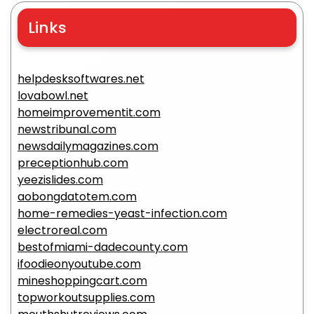
Links
helpdesksoftwares.net
lovabowl.net
homeimprovementit.com
newstribunal.com
newsdailymagazines.com
preceptionhub.com
yeezislides.com
aobongdatotem.com
home-remedies-yeast-infection.com
electroreal.com
bestofmiami-dadecounty.com
ifoodieonyoutube.com
mineshoppingcart.com
topworkoutsupplies.com