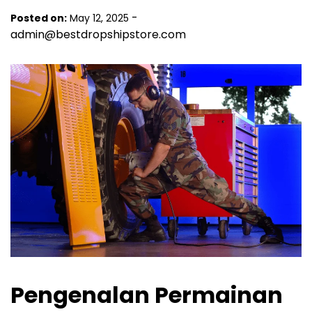
-
Posted on:
May 12, 2025
admin@bestdropshipstore.com
Pengenalan Permainan