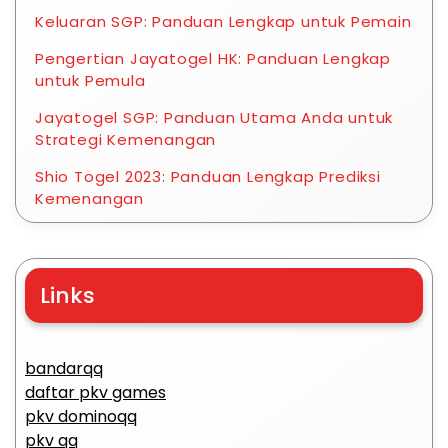
Keluaran SGP: Panduan Lengkap untuk Pemain
Pengertian Jayatogel HK: Panduan Lengkap
untuk Pemula
Jayatogel SGP: Panduan Utama Anda untuk
Strategi Kemenangan
Shio Togel 2023: Panduan Lengkap Prediksi
Kemenangan
Links
bandarqq
daftar pkv games
pkv dominoqq
pkv qq