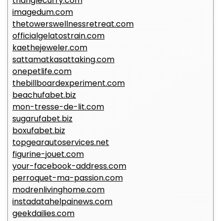
trianglecurry.com
imagedum.com
thetowerswellnessretreat.com
officialgelatostrain.com
kaethejeweler.com
sattamatkasattaking.com
onepetlife.com
thebillboardexperiment.com
beachufabet.biz
mon-tresse-de-lit.com
sugarufabet.biz
boxufabet.biz
topgearautoservices.net
figurine-jouet.com
your-facebook-address.com
perroquet-ma-passion.com
modrenlivinghome.com
instadatahelpainews.com
geekdailies.com