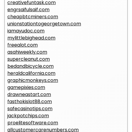
creativefuntask.com
engrsaifulsaif.com
cheapbtcminers.com
unionstationtogeorgetown.com
iamayudoc.com
mylittlebighead.com
freealot.com
asahiweekly.com
supercleanut.com
bedandbicycle.com
heraldcalifornia.com
graphicmonkeys.com
gamepixies.com
drawneastart.com
fasthokislot88.com
safecasinotips.com
jackpotchips.com
proelitesoftware.com
allcustomercarenumbers.com