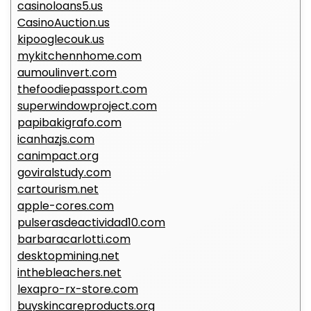
casinoloans5.us
CasinoAuction.us
kipooglecouk.us
mykitchennhome.com
aumoulinvert.com
thefoodiepassport.com
superwindowproject.com
papibakigrafo.com
icanhazjs.com
canimpact.org
goviralstudy.com
cartourism.net
apple-cores.com
pulserasdeactividad10.com
barbaracarlotti.com
desktopmining.net
inthebleachers.net
lexapro-rx-store.com
buyskincareproducts.org