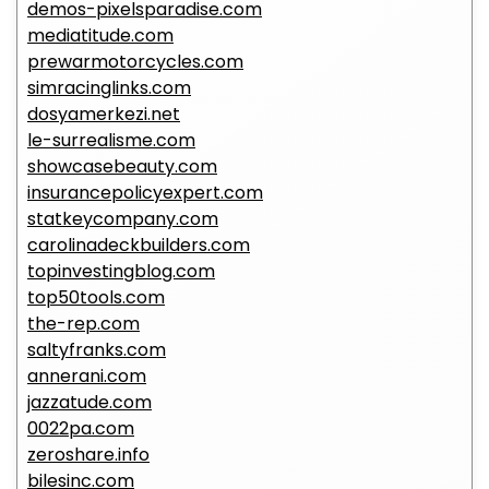
demos-pixelsparadise.com
mediatitude.com
prewarmotorcycles.com
simracinglinks.com
dosyamerkezi.net
le-surrealisme.com
showcasebeauty.com
insurancepolicyexpert.com
statkeycompany.com
carolinadeckbuilders.com
topinvestingblog.com
top50tools.com
the-rep.com
saltyfranks.com
annerani.com
jazzatude.com
0022pa.com
zeroshare.info
bilesinc.com