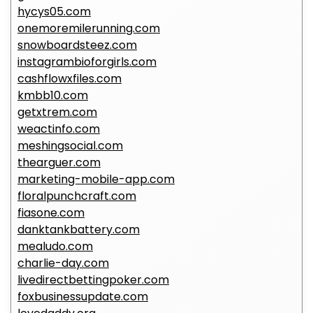
hycys05.com
onemoremilerunning.com
snowboardsteez.com
instagrambioforgirls.com
cashflowxfiles.com
kmbb10.com
getxtrem.com
weactinfo.com
meshingsocial.com
thearguer.com
marketing-mobile-app.com
floralpunchcraft.com
fiasone.com
danktankbattery.com
mealudo.com
charlie-day.com
livedirectbettingpoker.com
foxbusinessupdate.com