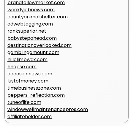
brandfollowmarket.com
weeklyjobnews.com
countyanimalshelter.com
adwebtagging.com
ranksuperior.net
babystepahead.com
destinationoverlooked.com
gamblingamount.com
hillclimbwax.com
hnopse.com
occasionnews.com
lustofmoney.com
timebusinesszone.com
peppers-reflection.com
tuneoflife.com
windowwellmaintenancepros.com
affiliateholder.com