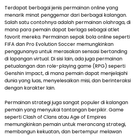
Terdapat berbagai jenis permainan online yang
menarik minat penggemar dari berbagai kalangan.
Salah satu contohnya adalah permainan olahraga, di
mana para pemain dapat berlaga sebagai atlet
favorit mereka. Permainan sepak bola online seperti
FIFA dan Pro Evolution Soccer memungkinkan
penggunanya untuk merasakan sensasi bertanding
di lapangan virtual. Di sisi lain, ada juga permainan
petualangan dan role-playing game (RPG) seperti
Genshin Impact, di mana pemain dapat menjelajahi
dunia yang luas, menyelesaikan misi, dan berinteraksi
dengan karakter lain.
Permainan strategi juga sangat populer di kalangan
pemain yang menyukai tantangan berpikir. Game
seperti Clash of Clans atau Age of Empires
memungkinkan pemain untuk merancang strategi,
membangun kekuatan, dan bertempur melawan