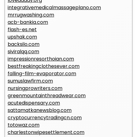
lovedaddy.org
integrativemedicalmassageplano.com
mrrugwashing.com
acb-bankia.com
flash-es.net
upshak.com
backsilo.com
siviralqq.com
impressionresorthoian.com
bestfreakingclothesever.com
falling-film-evaporator.com
sumuslawfirm.com
nursingprowriters.com
greenmountainthreadwear.com
acutedispensary.com
sattamatkanewsblog.com
cryptocurrencytradingcn.com
totowaz.com
charlestonwipesettlement.com