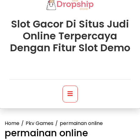
to
content
Slot Gacor Di Situs Judi
Online Terpercaya
Dengan Fitur Slot Demo
Primary
Menu
Home
Pkv Games
permainan online
permainan online