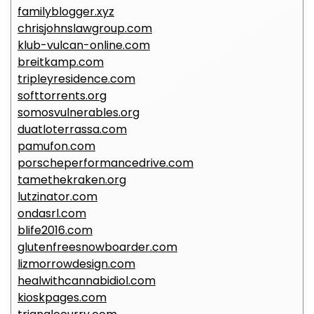
familyblogger.xyz
chrisjohnslawgroup.com
klub-vulcan-online.com
breitkamp.com
tripleyresidence.com
softtorrents.org
somosvulnerables.org
duatloterrassa.com
pamufon.com
porscheperformancedrive.com
tamethekraken.org
lutzinator.com
ondasrl.com
blife2016.com
glutenfreesnowboarder.com
lizmorrowdesign.com
healwithcannabidiol.com
kioskpages.com