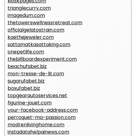
kioskpages.com
trianglecurry.com
imagedum.com
thetowerswellnessretreat.com
officialgelatostrain.com
kaethejeweler.com
sattamatkasattaking.com
onepetlife.com
thebillboardexperiment.com
beachufabet.biz
mon-tresse-de-lit.com
sugarufabet.biz
boxufabet.biz
topgearautoservices.net
figurine-jouet.com
your-facebook-address.com
perroquet-ma-passion.com
modrenlivinghome.com
instadatahelpainews.com