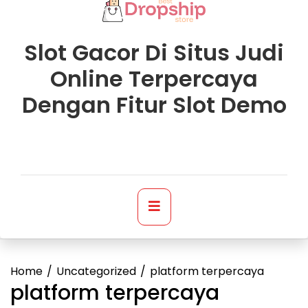
to
content
Slot Gacor Di Situs Judi
Online Terpercaya
Dengan Fitur Slot Demo
Primary
Menu
Home
Uncategorized
platform terpercaya
platform terpercaya