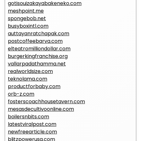
gotisouizakayabakeneko.com
meshpoint.me
spongebob.net
busyboxintl.com
auttayanratchapak.com
postcoffeebarva.com
elteatromilliondollar.com
burgerkingfranchise.org
vallarpadathamma.net
realworldsize.com
teknolama.com
productforbaby.com
orb-z.com
fosterscoachhousetavern.com
mesasdecultivoonline.com
boilersnbits.com
latestviralpost.com
newfreearticle.com
blitzpowerusa.com