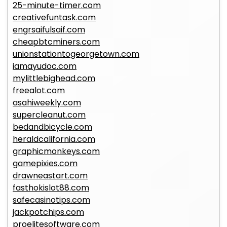
25-minute-timer.com
creativefuntask.com
engrsaifulsaif.com
cheapbtcminers.com
unionstationtogeorgetown.com
iamayudoc.com
mylittlebighead.com
freealot.com
asahiweekly.com
supercleanut.com
bedandbicycle.com
heraldcalifornia.com
graphicmonkeys.com
gamepixies.com
drawneastart.com
fasthokislot88.com
safecasinotips.com
jackpotchips.com
proelitesoftware.com