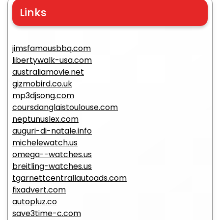
Links
jimsfamousbbq.com
libertywalk-usa.com
australiamovie.net
gizmobird.co.uk
mp3djsong.com
coursdanglaistoulouse.com
neptunuslex.com
auguri-di-natale.info
michelewatch.us
omega--watches.us
breitling-watches.us
tgarnettcentrallautoads.com
fixadvert.com
autopluz.co
save3time-c.com