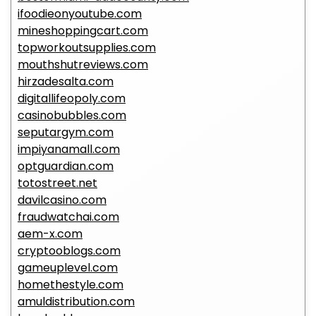
ifoodieonyoutube.com
mineshoppingcart.com
topworkoutsupplies.com
mouthshutreviews.com
hirzadesalta.com
digitallifeopoly.com
casinobubbles.com
seputargym.com
impiyanamall.com
optguardian.com
totostreet.net
davilcasino.com
fraudwatchai.com
aem-x.com
cryptooblogs.com
gameuplevel.com
homethestyle.com
amuldistribution.com