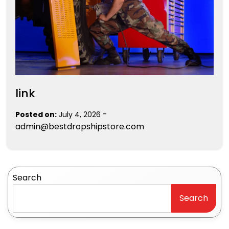
link
-
Posted on:
July 4, 2026
admin@bestdropshipstore.com
Search
Search