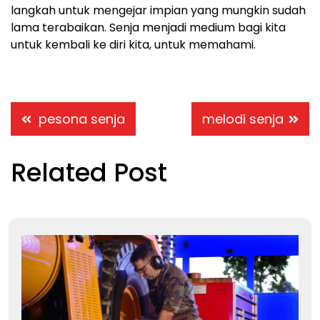
langkah untuk mengejar impian yang mungkin sudah
lama terabaikan. Senja menjadi medium bagi kita
untuk kembali ke diri kita, untuk memahami.
Post
pesona senja
melodi senja
navigation
Related Post