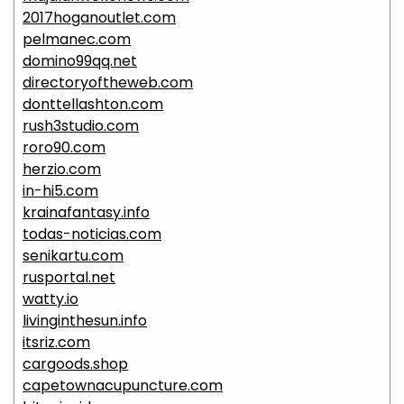
2017hoganoutlet.com
pelmanec.com
domino99qq.net
directoryoftheweb.com
donttellashton.com
rush3studio.com
roro90.com
herzio.com
in-hi5.com
krainafantasy.info
todas-noticias.com
senikartu.com
rusportal.net
watty.io
livinginthesun.info
itsriz.com
cargoods.shop
capetownacupuncture.com