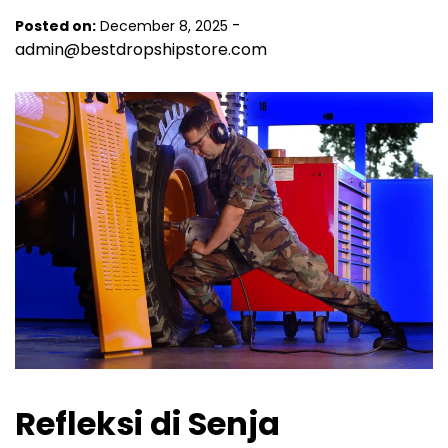
-
Posted on:
December 8, 2025
admin@bestdropshipstore.com
Refleksi di Senja