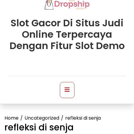
to
content
Slot Gacor Di Situs Judi
Online Terpercaya
Dengan Fitur Slot Demo
Primary
Menu
Home
Uncategorized
refleksi di senja
refleksi di senja