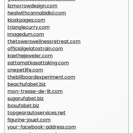
lizmorrowdesign.com
healwithcannabidiol.com
kioskpages.com
trianglecurry.com
imagedum.com
thetowerswellnessretreat.com
officialgelatostrain.com
kaethejeweler.com
sattamatkasattaking.com
onepetlife.com
thebillboardexperiment.com
beachufabet.biz
mon-tresse-de-lit.com
sugarufabet.biz
boxufabet.biz
topgearautoservices.net
figurine-jouet.com
your-facebook-address.com