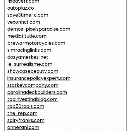
fixadvert.com
autopluz.co
save3time-c.com
vexonhcf.com
demos-pixelsparadise.com
mediatitude.com
prewarmotorcycles.com
simracinglinks.com
dosyamerkezi.net
le-surrealisme.com
showcasebeauty.com
insurancepolicyexpert.com
statkeycompany.com
carolinadeckbuilders.com
topinvestingblog.com
top50tools.com
the-rep.com
saltyfranks.com
annerani.com