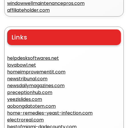
windowwellmaintenancepros.com
affiliateholder.com
Links
helpdesksoftwares.net
lovabowl.net
homeimprovementit.com
newstribunal.com
newsdailymagazines.com
preceptionhub.com
yeezislides.com
aobongdatotem.com
home-remedies-yeast-infection.com
electroreal.com
bestofmiami-dadecounty.com