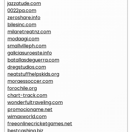
jazzatude.com
0022pa.com
zeroshare.info
bilesinc.com
milaretreatnz.com
modaagi.com
smallvilleph.com
galiciasuroeste.info
batallasdeguerra.com
dregstudios.com
neatstuffhelpskids.org
moraessoccer.com
forochile.org
chart-track.com
wonderfultraveling.com
promocioname.net
wimaxworld.com
freeonlinecricketgames.net
bestcashing.biz