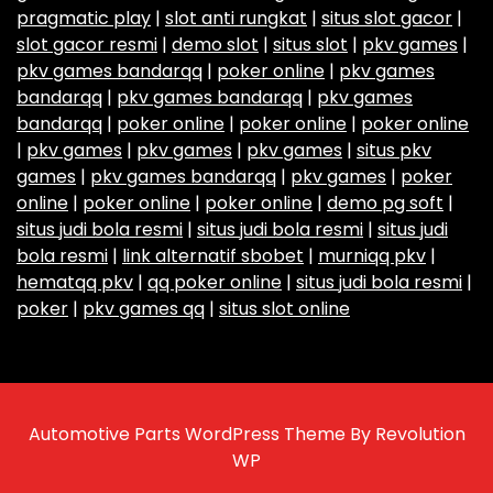
pragmatic play
|
slot anti rungkat
|
situs slot gacor
|
slot gacor resmi
|
demo slot
|
situs slot
|
pkv games
|
pkv games bandarqq
|
poker online
|
pkv games
bandarqq
|
pkv games bandarqq
|
pkv games
bandarqq
|
poker online
|
poker online
|
poker online
|
pkv games
|
pkv games
|
pkv games
|
situs pkv
games
|
pkv games bandarqq
|
pkv games
|
poker
online
|
poker online
|
poker online
|
demo pg soft
|
situs judi bola resmi
|
situs judi bola resmi
|
situs judi
bola resmi
|
link alternatif sbobet
|
murniqq pkv
|
hematqq pkv
|
qq poker online
|
situs judi bola resmi
|
poker
|
pkv games qq
|
situs slot online
Automotive Parts WordPress Theme By Revolution
WP