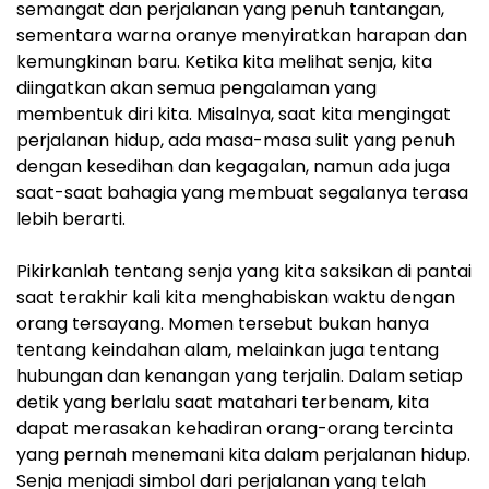
semangat dan perjalanan yang penuh tantangan,
sementara warna oranye menyiratkan harapan dan
kemungkinan baru. Ketika kita melihat senja, kita
diingatkan akan semua pengalaman yang
membentuk diri kita. Misalnya, saat kita mengingat
perjalanan hidup, ada masa-masa sulit yang penuh
dengan kesedihan dan kegagalan, namun ada juga
saat-saat bahagia yang membuat segalanya terasa
lebih berarti.
Pikirkanlah tentang senja yang kita saksikan di pantai
saat terakhir kali kita menghabiskan waktu dengan
orang tersayang. Momen tersebut bukan hanya
tentang keindahan alam, melainkan juga tentang
hubungan dan kenangan yang terjalin. Dalam setiap
detik yang berlalu saat matahari terbenam, kita
dapat merasakan kehadiran orang-orang tercinta
yang pernah menemani kita dalam perjalanan hidup.
Senja menjadi simbol dari perjalanan yang telah