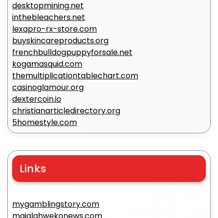
desktopmining.net
inthebleachers.net
lexapro-rx-store.com
buyskincareproducts.org
frenchbulldogpuppyforsale.net
kogamasquid.com
themultiplicationtablechart.com
casinoglamour.org
dextercoin.io
christianarticledirectory.org
5homestyle.com
Links
mygamblingstory.com
majalahwekonews.com