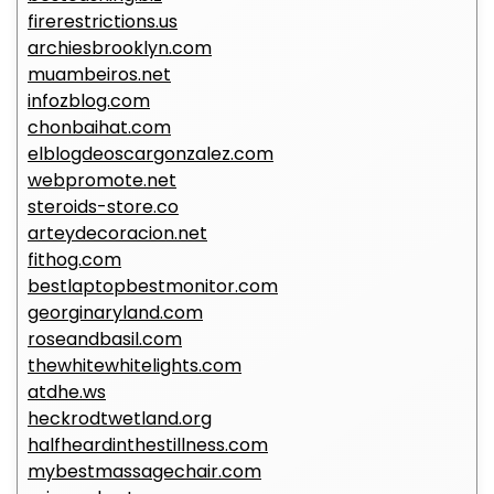
firerestrictions.us
archiesbrooklyn.com
muambeiros.net
infozblog.com
chonbaihat.com
elblogdeoscargonzalez.com
webpromote.net
steroids-store.co
arteydecoracion.net
fithog.com
bestlaptopbestmonitor.com
georginaryland.com
roseandbasil.com
thewhitewhitelights.com
atdhe.ws
heckrodtwetland.org
halfheardinthestillness.com
mybestmassagechair.com