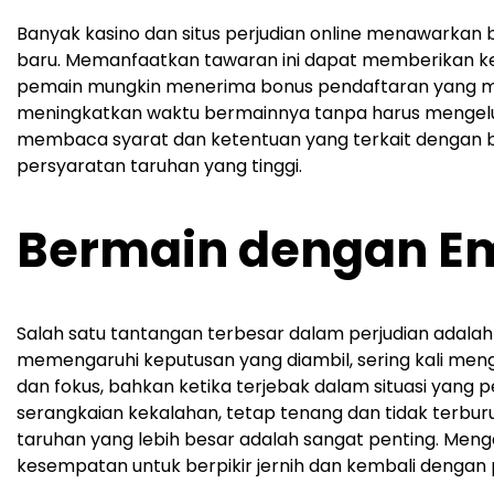
Banyak kasino dan situs perjudian online menawarkan
baru. Memanfaatkan tawaran ini dapat memberikan k
pemain mungkin menerima bonus pendaftaran yang me
meningkatkan waktu bermainnya tanpa harus mengelua
membaca syarat dan ketentuan yang terkait dengan b
persyaratan taruhan yang tinggi.
Bermain dengan Em
Salah satu tantangan terbesar dalam perjudian adala
memengaruhi keputusan yang diambil, sering kali meng
dan fokus, bahkan ketika terjebak dalam situasi yang 
serangkaian kekalahan, tetap tenang dan tidak terb
taruhan yang lebih besar adalah sangat penting. Meng
kesempatan untuk berpikir jernih dan kembali dengan p