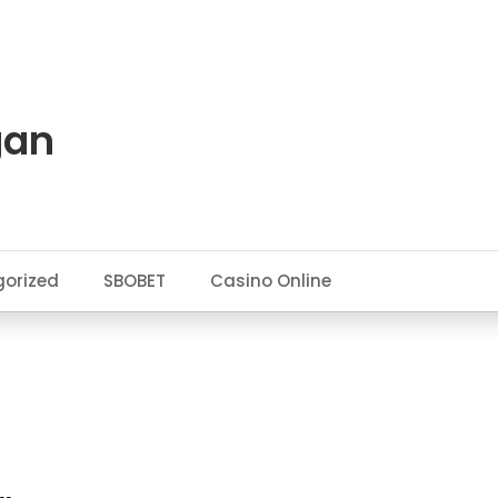
gan
orized
SBOBET
Casino Online