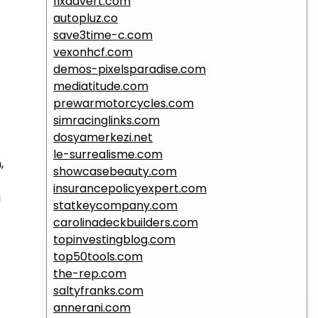
fixadvert.com
autopluz.co
save3time-c.com
vexonhcf.com
demos-pixelsparadise.com
mediatitude.com
prewarmotorcycles.com
simracinglinks.com
dosyamerkezi.net
le-surrealisme.com
,
showcasebeauty.com
insurancepolicyexpert.com
i
statkeycompany.com
carolinadeckbuilders.com
topinvestingblog.com
top50tools.com
the-rep.com
saltyfranks.com
annerani.com