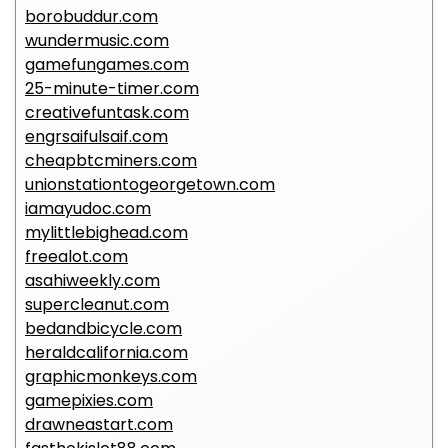
borobuddur.com
wundermusic.com
gamefungames.com
25-minute-timer.com
creativefuntask.com
engrsaifulsaif.com
cheapbtcminers.com
unionstationtogeorgetown.com
iamayudoc.com
mylittlebighead.com
freealot.com
asahiweekly.com
supercleanut.com
bedandbicycle.com
heraldcalifornia.com
graphicmonkeys.com
gamepixies.com
drawneastart.com