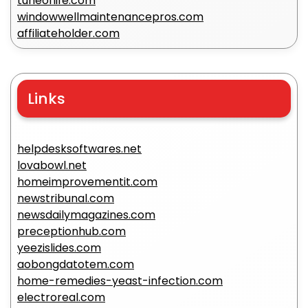
tuneoflife.com
windowwellmaintenancepros.com
affiliateholder.com
Links
helpdesksoftwares.net
lovabowl.net
homeimprovementit.com
newstribunal.com
newsdailymagazines.com
preceptionhub.com
yeezislides.com
aobongdatotem.com
home-remedies-yeast-infection.com
electroreal.com