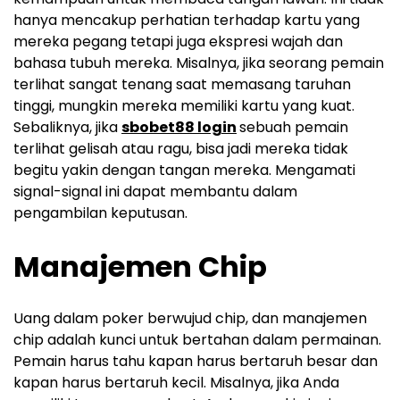
hanya mencakup perhatian terhadap kartu yang
mereka pegang tetapi juga ekspresi wajah dan
bahasa tubuh mereka. Misalnya, jika seorang pemain
terlihat sangat tenang saat memasang taruhan
tinggi, mungkin mereka memiliki kartu yang kuat.
Sebaliknya, jika
sbobet88 login
sebuah pemain
terlihat gelisah atau ragu, bisa jadi mereka tidak
begitu yakin dengan tangan mereka. Mengamati
signal-signal ini dapat membantu dalam
pengambilan keputusan.
Manajemen Chip
Uang dalam poker berwujud chip, dan manajemen
chip adalah kunci untuk bertahan dalam permainan.
Pemain harus tahu kapan harus bertaruh besar dan
kapan harus bertaruh kecil. Misalnya, jika Anda