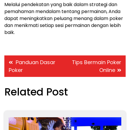
Melalui pendekatan yang baik dalam strategi dan
pemahaman mendalam tentang permainan, Anda
dapat meningkatkan peluang menang dalam poker
dan menikmati setiap sesi permainan dengan lebih
baik.
Post
Panduan Dasar
Tips Bermain Poker
navigation
Poker
Online
Related Post