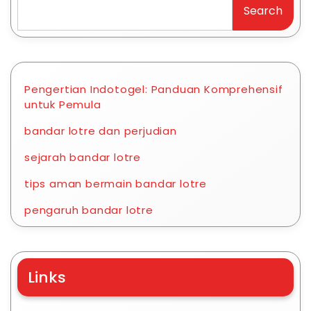
Search
Pengertian Indotogel: Panduan Komprehensif
untuk Pemula
bandar lotre dan perjudian
sejarah bandar lotre
tips aman bermain bandar lotre
pengaruh bandar lotre
Links