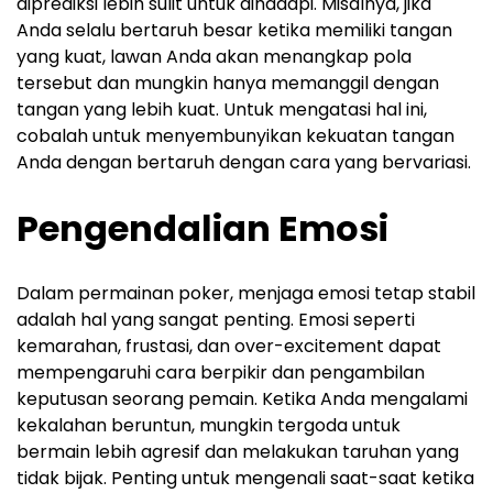
diprediksi lebih sulit untuk dihadapi. Misalnya, jika
Anda selalu bertaruh besar ketika memiliki tangan
yang kuat, lawan Anda akan menangkap pola
tersebut dan mungkin hanya memanggil dengan
tangan yang lebih kuat. Untuk mengatasi hal ini,
cobalah untuk menyembunyikan kekuatan tangan
Anda dengan bertaruh dengan cara yang bervariasi.
Pengendalian Emosi
Dalam permainan poker, menjaga emosi tetap stabil
adalah hal yang sangat penting. Emosi seperti
kemarahan, frustasi, dan over-excitement dapat
mempengaruhi cara berpikir dan pengambilan
keputusan seorang pemain. Ketika Anda mengalami
kekalahan beruntun, mungkin tergoda untuk
bermain lebih agresif dan melakukan taruhan yang
tidak bijak. Penting untuk mengenali saat-saat ketika