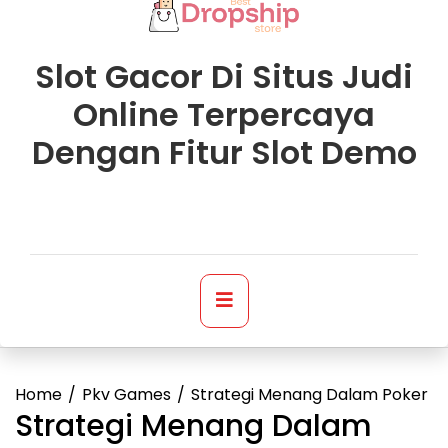
to
content
Slot Gacor Di Situs Judi
Online Terpercaya
Dengan Fitur Slot Demo
Primary
Menu
Home
Pkv Games
Strategi Menang Dalam Poker
Strategi Menang Dalam