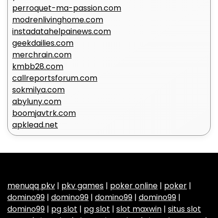
perroquet-ma-passion.com
modrenlivinghome.com
instadatahelpainews.com
geekdailies.com
merchrain.com
kmbb28.com
callreportsforum.com
sokmilya.com
abyluny.com
boomjavtrk.com
apklead.net
menuqq pkv
|
pkv games
|
poker online
|
poker
|
domino99
|
domino99
|
domino99
|
domino99
|
domino99
|
pg slot
|
pg slot
|
slot maxwin
|
situs slot