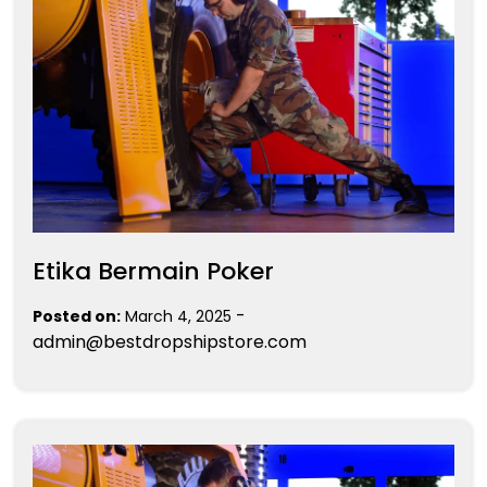
Etika Bermain Poker
-
Posted on:
March 4, 2025
admin@bestdropshipstore.com