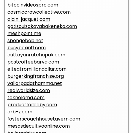
bitcoinvideospro.com
cosmiccrowcollective.com
alain-jacquet.com
gotisouizakayabakeneko.com
meshpoint.me
spongebob.net
busyboxintl.com
auttayanratchapak.com
postcoffeebarva.com
elteatromilliondollar.com
burgerkingfranchise.org
vallarpadathamma.net
realworldsize.com
teknolama.com
productforbaby.com
orb-z.com
fosterscoachhousetavern.com
mesasdecultivoonline.com