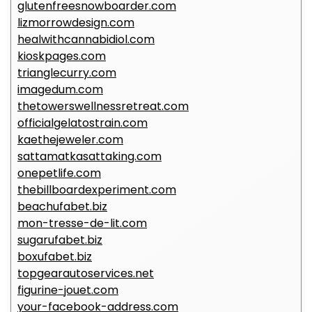
glutenfreesnowboarder.com
lizmorrowdesign.com
healwithcannabidiol.com
kioskpages.com
trianglecurry.com
imagedum.com
thetowerswellnessretreat.com
officialgelatostrain.com
kaethejeweler.com
sattamatkasattaking.com
onepetlife.com
thebillboardexperiment.com
beachufabet.biz
mon-tresse-de-lit.com
sugarufabet.biz
boxufabet.biz
topgearautoservices.net
figurine-jouet.com
your-facebook-address.com