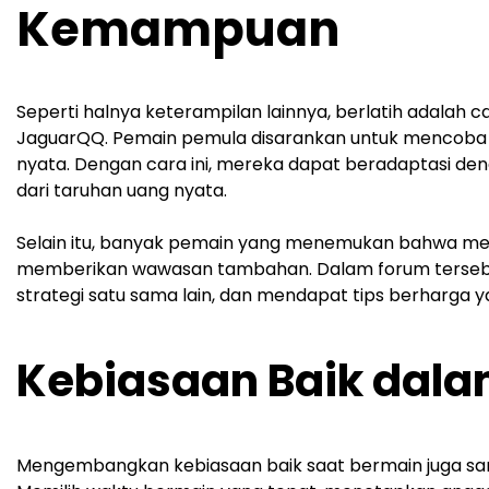
Kemampuan
Seperti halnya keterampilan lainnya, berlatih adala
JaguarQQ. Pemain pemula disarankan untuk mencoba 
nyata. Dengan cara ini, mereka dapat beradaptasi d
dari taruhan uang nyata.
Selain itu, banyak pemain yang menemukan bahwa meng
memberikan wawasan tambahan. Dalam forum tersebut
strategi satu sama lain, dan mendapat tips berharga y
Kebiasaan Baik dal
Mengembangkan kebiasaan baik saat bermain juga san