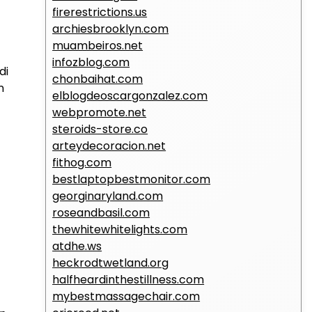
firerestrictions.us
archiesbrooklyn.com
muambeiros.net
infozblog.com
di
chonbaihat.com
n
elblogdeoscargonzalez.com
webpromote.net
steroids-store.co
arteydecoracion.net
fithog.com
bestlaptopbestmonitor.com
georginaryland.com
roseandbasil.com
thewhitewhitelights.com
atdhe.ws
heckrodtwetland.org
halfheardinthestillness.com
mybestmassagechair.com