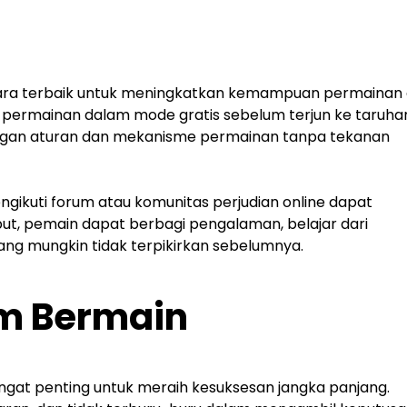
h cara terbaik untuk meningkatkan kemampuan permainan 
permainan dalam mode gratis sebelum terjun ke taruha
engan aturan dan mekanisme permainan tanpa tekanan
ikuti forum atau komunitas perjudian online dapat
, pemain dapat berbagi pengalaman, belajar dari
ang mungkin tidak terpikirkan sebelumnya.
am Bermain
gat penting untuk meraih kesuksesan jangka panjang.