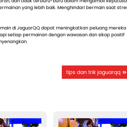
ran, dan tidak terburu-buru dalam mengambil keputus
mainan yang lebih baik. Menghindari bermain saat stre
 pemain di JaguarQQ dapat meningkatkan peluang mereka
pi setiap permainan dengan wawasan dan sikap positif
nyenangkan.
tips dan trik jaguarqq